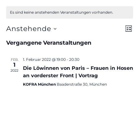
Es sind keine anstehenden Veranstaltungen vorhanden.
Anstehende
V
A
L
I
D
e
n
Vergangene Veranstaltungen
S
a
r
T
s
E
t
a
1. Februar 2022 @ 19:00
-
20:30
FEB.
u
1
i
n
Die Löwinnen von Paris – Frauen in Hosen
2022
m
an vorderster Front | Vortrag
s
c
w
KOFRA München
Baaderstraße 30, München
t
ä
h
a
h
t
l
l
e
t
e
n
u
n
.
n