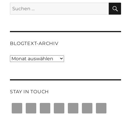
SU
Suchen
nach:
BLOGTEXT-ARCHIV
Blogtext-
Archiv
STAY IN TOUCH