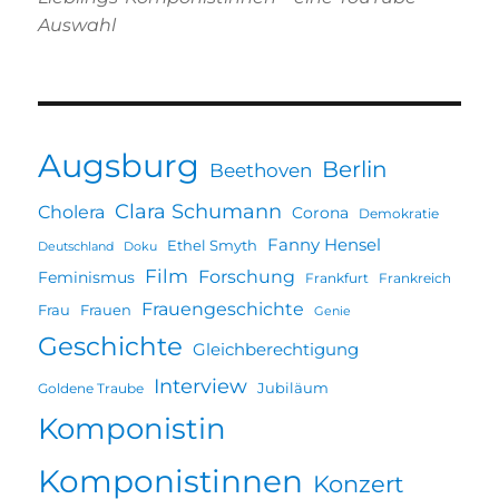
Auswahl
Augsburg
Berlin
Beethoven
Clara Schumann
Cholera
Corona
Demokratie
Fanny Hensel
Ethel Smyth
Deutschland
Doku
Film
Forschung
Feminismus
Frankfurt
Frankreich
Frauengeschichte
Frau
Frauen
Genie
Geschichte
Gleichberechtigung
Interview
Jubiläum
Goldene Traube
Komponistin
Komponistinnen
Konzert