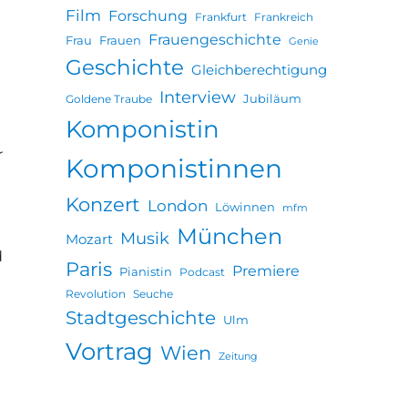
Film
Forschung
Frankfurt
Frankreich
Frauengeschichte
Frau
Frauen
Genie
Geschichte
Gleichberechtigung
Interview
Jubiläum
Goldene Traube
Komponistin
r
Komponistinnen
Konzert
London
Löwinnen
mfm
München
Musik
Mozart
d
Paris
Premiere
Pianistin
Podcast
Revolution
Seuche
Stadtgeschichte
Ulm
Vortrag
Wien
Zeitung