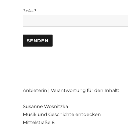
Bitte lasse dieses Feld leer.
Bitte lasse dieses Feld leer.
3+4=?
Anbieterin | Verantwortung für den Inhalt:
Susanne Wosnitzka
Musik und Geschichte entdecken
Mittelstraße 8