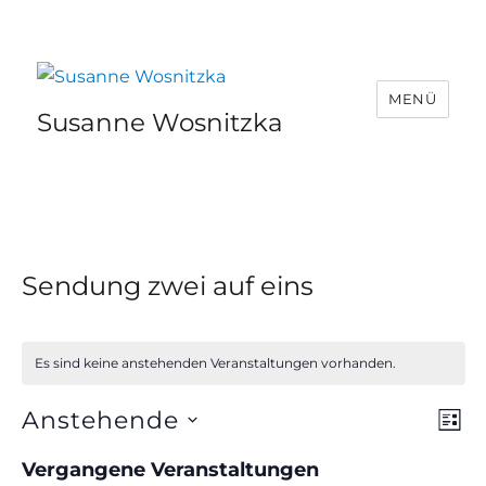
MENÜ
Susanne Wosnitzka
Sendung zwei auf eins
Es sind keine anstehenden Veranstaltungen vorhanden.
Anstehende
V
A
L
I
D
e
n
Vergangene Veranstaltungen
S
a