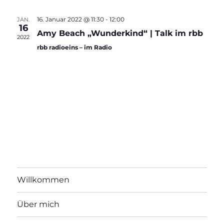
r
T
s
E
t
a
16. Januar 2022 @ 11:30
-
12:00
JAN.
u
16
i
n
Amy Beach „Wunderkind“ | Talk im rbb
2022
m
rbb radioeins – im Radio
s
c
w
t
ä
h
a
h
t
l
l
e
t
e
n
u
n
.
n
-
g
A
N
Willkommen
n
a
Über mich
s