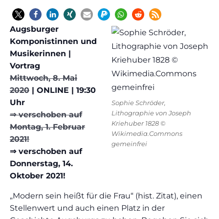
Augsburger
Komponistinnen und
Musikerinnen |
Vortrag
Mittwoch, 8. Mai
2020
| ONLINE | 19:30
Uhr
Sophie Schröder,
Lithographie von Joseph
⇒ verschoben auf
Kriehuber 1828 ©
Montag, 1. Februar
Wikimedia.Commons
2021!
gemeinfrei
⇒ verschoben auf
Donnerstag, 14.
Oktober 2021!
„Modern sein heißt für die Frau“ (hist. Zitat), einen
Stellenwert und auch einen Platz in der