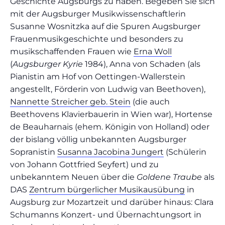
Geschichte Augsburgs zu haben. Begeben Sie sich
mit der Augsburger Musikwissenschaftlerin
Susanne Wosnitzka auf die Spuren Augsburger
Frauenmusikgeschichte und besonders zu
musikschaffenden Frauen wie
Erna Woll
(
Augsburger Kyrie
1984), Anna von Schaden (als
Pianistin am Hof von Oettingen-Wallerstein
angestellt, Förderin von Ludwig van Beethoven),
Nannette Streicher geb. Stein
(die auch
Beethovens Klavierbauerin in Wien war), Hortense
de Beauharnais (ehem. Königin von Holland) oder
der bislang völlig unbekannten Augsburger
Sopranistin
Susanna Jacobina Jungert
(Schülerin
von Johann Gottfried Seyfert) und zu
unbekanntem Neuen über die
Goldene Traube
als
DAS
Zentrum bürgerlicher Musikausübung
in
Augsburg zur Mozartzeit und darüber hinaus: Clara
Schumanns Konzert- und Übernachtungsort in