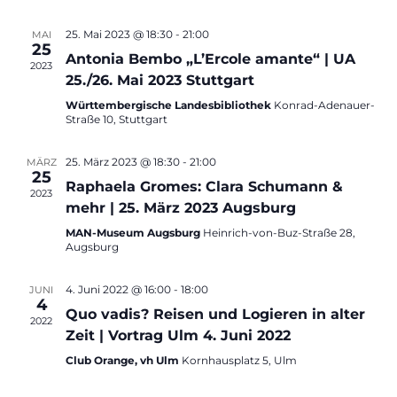
r
T
s
E
t
a
25. Mai 2023 @ 18:30
-
21:00
MAI
u
25
i
n
Antonia Bembo „L’Ercole amante“ | UA
2023
m
25./26. Mai 2023 Stuttgart
s
c
w
Württembergische Landesbibliothek
Konrad-Adenauer-
t
ä
Straße 10, Stuttgart
h
a
h
25. März 2023 @ 18:30
-
21:00
MÄRZ
t
l
l
25
Raphaela Gromes: Clara Schumann &
e
2023
t
e
mehr | 25. März 2023 Augsburg
n
u
MAN-Museum Augsburg
Heinrich-von-Buz-Straße 28,
n
.
Augsburg
n
-
g
4. Juni 2022 @ 16:00
-
18:00
JUNI
4
A
Quo vadis? Reisen und Logieren in alter
N
2022
Zeit | Vortrag Ulm 4. Juni 2022
n
a
Club Orange, vh Ulm
Kornhausplatz 5, Ulm
s