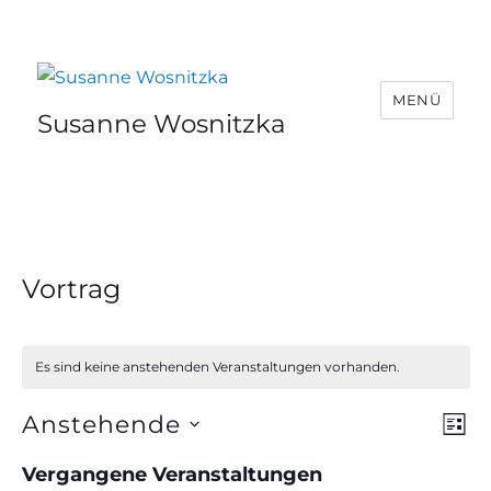
MENÜ
Susanne Wosnitzka
Vortrag
Es sind keine anstehenden Veranstaltungen vorhanden.
Anstehende
V
A
L
I
D
e
n
Vergangene Veranstaltungen
S
a