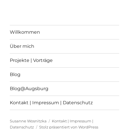
v
i
c
i
h
g
t
Willkommen
a
e
Über mich
n
t
-
i
Projekte | Vorträge
N
o
a
Blog
n
v
Blog@Augsburg
i
g
Kontakt | Impressum | Datenschutz
a
t
Susanne Wosnitzka
Kontakt | Impressum |
Datenschutz
Stolz präsentiert von WordPress