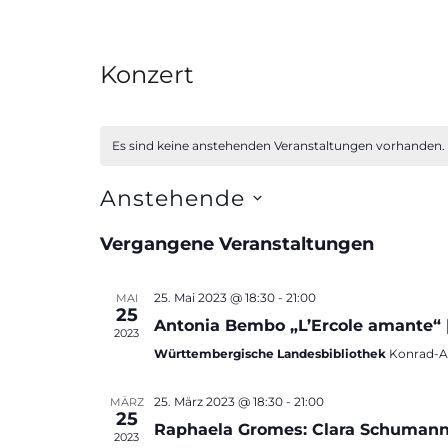
Konzert
Es sind keine anstehenden Veranstaltungen vorhanden.
Anstehende
D
Vergangene Veranstaltungen
a
t
25. Mai 2023 @ 18:30
-
21:00
MAI
u
25
Antonia Bembo „L’Ercole amante“ | 
2023
m
Württembergische Landesbibliothek
Konrad-Ad
w
ä
25. März 2023 @ 18:30
-
21:00
MÄRZ
25
h
Raphaela Gromes: Clara Schumann 
2023