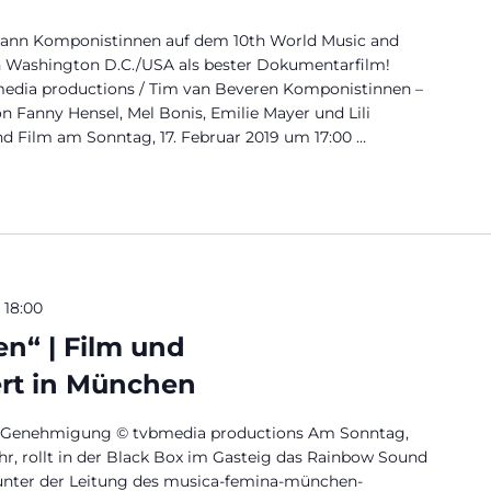
nn Komponistinnen auf dem 10th World Music and
in Washington D.C./USA als bester Dokumentarfilm!
edia productions / Tim van Beveren Komponistinnen –
n Fanny Hensel, Mel Bonis, Emilie Mayer und Lili
d Film am Sonntag, 17. Februar 2019 um 17:00 …
 Konzert mit Talk in München“
-
18:00
n“ | Film und
rt in München
er Genehmigung © tvbmedia productions Am Sonntag,
r, rollt in der Black Box im Gasteig das Rainbow Sound
unter der Leitung des musica-femina-münchen-