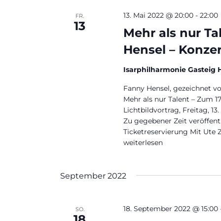
13. Mai 2022 @ 20:00
-
22:00
FR.
13
Mehr als nur Ta
Hensel – Konzer
Isarphilharmonie Gasteig 
Fanny Hensel, gezeichnet 
Mehr als nur Talent – Zum 1
Lichtbildvortrag, Freitag, 13
Zu gegebener Zeit veröffentl
Ticketreservierung Mit Ute Z
„Mehr als nur Talent | 175. 
weiterlesen
September 2022
18. September 2022 @ 15:00
SO.
18