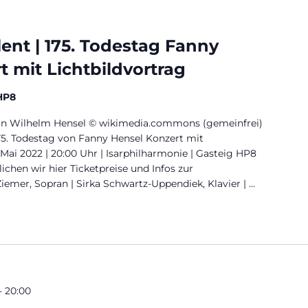
lent | 175. Todestag Fanny
t mit Lichtbildvortrag
HP8
von Wilhelm Hensel © wikimedia.commons (gemeinfrei)
75. Todestag von Fanny Hensel Konzert mit
. Mai 2022 | 20:00 Uhr | Isarphilharmonie | Gasteig HP8
ichen wir hier Ticketpreise und Infos zur
iemer, Sopran | Sirka Schwartz-Uppendiek, Klavier | …
Todestag Fanny Hensel – Konzert mit Lichtbildvortrag“
-
20:00