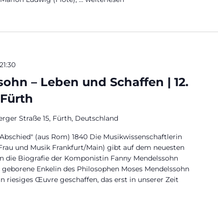
21:30
ohn – Leben und Schaffen | 12.
Fürth
rger Straße 15, Fürth, Deutschland
Abschied" (aus Rom) 1840 Die Musikwissenschaftlerin
Frau und Musik Frankfurt/Main) gibt auf dem neuesten
in die Biografie der Komponistin Fanny Mendelssohn
g geborene Enkelin des Philosophen Moses Mendelssohn
n riesiges Œuvre geschaffen, das erst in unserer Zeit
 – Leben und Schaffen | 12. November 2021 Fürth“