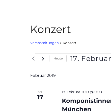
Konzert
Veranstaltungen
Konzert
17. Februa
Veranstaltungen
Heute
D
a
Februar 2019
t
u
17. Februar 2019 @ 0:00
SO.
m
17
Komponistinnen 
w
München
ä