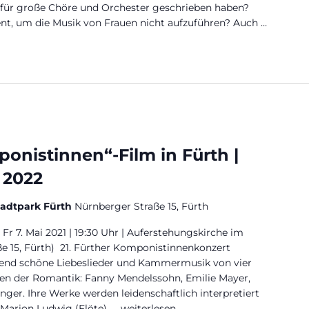
für große Chöre und Orchester geschrieben haben?
nt, um die Musik von Frauen nicht aufzuführen? Auch …
komponieren, dirigieren doch!“ | Konferenz“
onistinnen“-Film in Fürth |
 2022
tadtpark Fürth
Nürnberger Straße 15, Fürth
Fr 7. Mai 2021 | 19:30 Uhr | Auferstehungskirche im
e 15, Fürth) 21. Fürther Komponistinnenkonzert
rend schöne Liebeslieder und Kammermusik von vier
n der Romantik: Fanny Mendelssohn, Emilie Mayer,
nger. Ihre Werke werden leidenschaftlich interpretiert
Marion Ludwig (Flöte), …
„Konzert + „Komponistinnen“-Film in F
weiterlesen