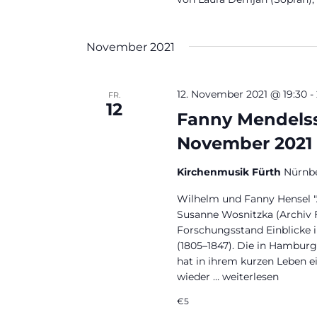
November 2021
12. November 2021 @ 19:30
-
FR.
12
Fanny Mendelss
November 2021 
Kirchenmusik Fürth
Nürnbe
Wilhelm und Fanny Hensel "
Susanne Wosnitzka (Archiv 
Forschungsstand Einblicke 
(1805–1847). Die in Hambur
hat in ihrem kurzen Leben ei
wieder …
„Fanny Mendelssohn
weiterlesen
€5