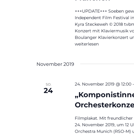
h
+++UPDATE+++ Soeben gewa
l
Independent Film Festival 
e
Kyra Steckeweh © 2018 tvbm
n
Konzert mit Klaviermusik vo
Boulanger Klavierkonzert un
.
„Komponistinnen | Film und
weiterlesen
November 2019
24. November 2019 @ 12:00
SO.
24
„Komponistinne
Orchesterkonze
Filmplakat. Mit freundlich
24. November 2019, um 12 Uh
Orchestra Munich (RSO-M) 