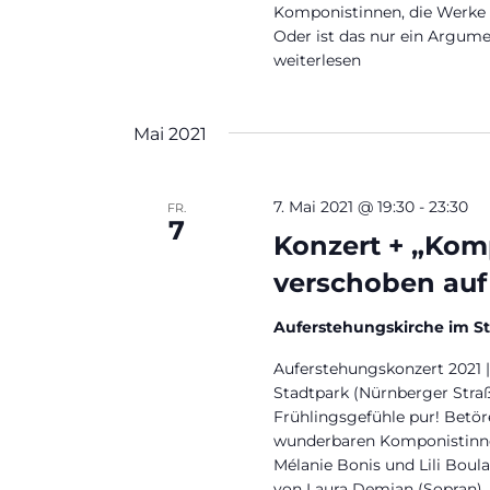
Komponistinnen, die Werke 
Oder ist das nur ein Argume
„+++verschoben+++ „Und sie 
weiterlesen
Mai 2021
7. Mai 2021 @ 19:30
-
23:30
FR.
7
Konzert + „Komp
verschoben auf
Auferstehungskirche im S
Auferstehungskonzert 2021 | 
Stadtpark (Nürnberger Straß
Frühlingsgefühle pur! Betö
wunderbaren Komponistinne
Mélanie Bonis und Lili Boula
von Laura Demjan (Sopran), 