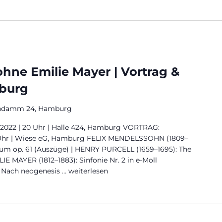
hne Emilie Mayer | Vortrag &
mburg
ndamm 24, Hamburg
 2022 | 20 Uhr | Halle 424, Hamburg VORTRAG:
19 Uhr | Wiese eG, Hamburg FELIX MENDELSSOHN (1809–
um op. 61 (Auszüge) | HENRY PURCELL (1659–1695): The
IE MAYER (1812–1883): Sinfonie Nr. 2 in e-Moll
e Nach neogenesis …
„Kanonbildung ohne Emilie Mayer | Vortrag
weiterlesen