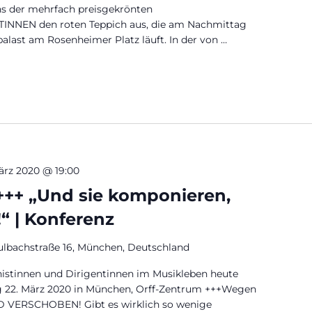
ns der mehrfach preisgekrönten
NNEN den roten Teppich aus, die am Nachmittag
alast am Rosenheimer Platz läuft. In der von …
nd Orchesterkonzert in München“
ärz 2020 @ 19:00
++ „Und sie komponieren,
!“ | Konferenz
ulbachstraße 16, München, Deutschland
nistinnen und Dirigentinnen im Musikleben heute
ag 22. März 2020 in München, Orff-Zentrum +++Wegen
VERSCHOBEN! Gibt es wirklich so wenige