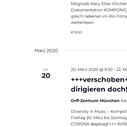
Mitglieds Mary Ellen Kitche
Dokumentation KOMPONISTI
gleich nebenan im Rio Filmp
„„Komponistinnen“ | Film u
weiterlesen
€19,50
März 2020
20. März 2020 @ 9:30
-
22. M
FR.
20
+++verschoben+
dirigieren doch
Orff-Zentrum München
Ka
Diversity in Music – Kompo
Freitag 20. März bis Sonnt
CORONA abgesagt+++ WIRD 