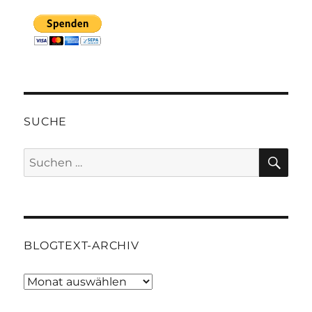
SUCHE
SU
Suchen
nach:
BLOGTEXT-ARCHIV
Blogtext-
Archiv