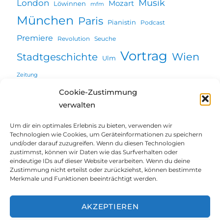
Musik
London
Mozart
Löwinnen
mfm
München
Paris
Pianistin
Podcast
Premiere
Revolution
Seuche
Vortrag
Wien
Stadtgeschichte
Ulm
Zeitung
Cookie-Zustimmung
verwalten
Willkommen
Um dir ein optimales Erlebnis zu bieten, verwenden wir
Technologien wie Cookies, um Geräteinformationen zu speichern
und/oder darauf zuzugreifen. Wenn du diesen Technologien
Über mich
zustimmst, können wir Daten wie das Surfverhalten oder
eindeutige IDs auf dieser Website verarbeiten. Wenn du deine
Projekte | Vorträge
Zustimmung nicht erteilst oder zurückziehst, können bestimmte
Merkmale und Funktionen beeinträchtigt werden.
Blog
AKZEPTIEREN
Blog@Augsburg