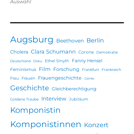
Auswahl
Augsburg
Berlin
Beethoven
Clara Schumann
Cholera
Corona
Demokratie
Fanny Hensel
Ethel Smyth
Deutschland
Doku
Film
Forschung
Feminismus
Frankfurt
Frankreich
Frauengeschichte
Frau
Frauen
Genie
Geschichte
Gleichberechtigung
Interview
Jubiläum
Goldene Traube
Komponistin
Komponistinnen
Konzert