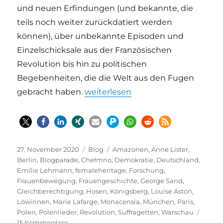
und neuen Erfindungen (und bekannte, die
teils noch weiter zurückdatiert werden
können), über unbekannte Episoden und
Einzelschicksale aus der Französischen
Revolution bis hin zu politischen
Begebenheiten, die die Welt aus den Fugen
„Politisches Credo in Hosen mit L
gebracht haben.
weiterlesen
Veröffentlicht
Kategorien
Schlagwörter
27. November 2020
Blog
Amazonen
,
Anne Lister
,
am
Berlin
,
Blogparade
,
Chełmno
,
Demokratie
,
Deutschland
,
Emilie Lehmann
,
femaleheritage
,
Forschung
,
Frauenbewegung
,
Frauengeschichte
,
George Sand
,
Gleichberechtigung
,
Hosen
,
Königsberg
,
Louise Aston
,
Löwinnen
,
Marie Lafarge
,
Monacensia
,
München
,
Paris
,
Polen
,
Polenlieder
,
Revolution
,
Suffragetten
,
Warschau
zu
15 Kommentare