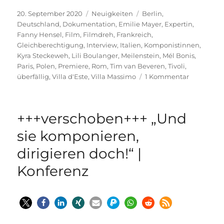
Veröffentlicht
Kategorien
Schlagwörter
20. September 2020
Neuigkeiten
Berlin
,
am
Deutschland
,
Dokumentation
,
Emilie Mayer
,
Expertin
,
Fanny Hensel
,
Film
,
Filmdreh
,
Frankreich
,
Gleichberechtigung
,
Interview
,
Italien
,
Komponistinnen
,
Kyra Steckeweh
,
Lili Boulanger
,
Meilenstein
,
Mél Bonis
,
Paris
,
Polen
,
Premiere
,
Rom
,
Tim van Beveren
,
Tivoli
,
zu
überfällig
,
Villa d'Este
,
Villa Massimo
1 Kommentar
+Update+
„KOMPONI
|
+++verschoben+++ „Und
Film-
Doku
sie komponieren,
dirigieren doch!“ |
Konferenz