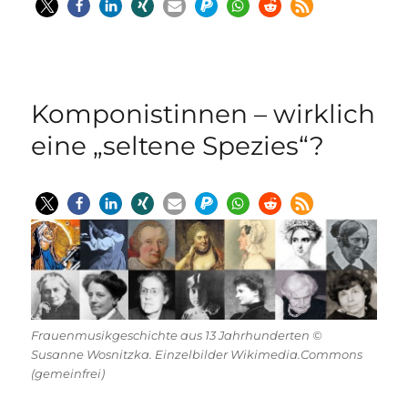
Komponistinnen – wirklich
eine „seltene Spezies“?
Frauenmusikgeschichte aus 13 Jahrhunderten ©
Susanne Wosnitzka. Einzelbilder Wikimedia.Commons
(gemeinfrei)