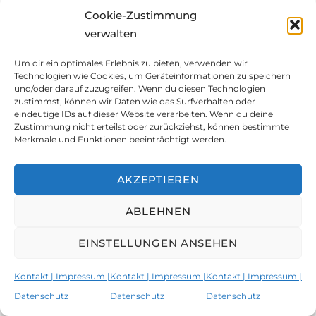
femina münchen
,
Musik
,
Netzwerk
,
Radio
Cookie-Zustimmung
verwalten
Um dir ein optimales Erlebnis zu bieten, verwenden wir
Komponistinnen-Bullshit-
Technologien wie Cookies, um Geräteinformationen zu speichern
und/oder darauf zuzugreifen. Wenn du diesen Technologien
Bingo
zustimmst, können wir Daten wie das Surfverhalten oder
eindeutige IDs auf dieser Website verarbeiten. Wenn du deine
Zustimmung nicht erteilst oder zurückziehst, können bestimmte
Merkmale und Funktionen beeinträchtigt werden.
AKZEPTIEREN
Komponistinnen-Bullshit-Bingo
ABLEHNEN
Here you can find
this blogpost in English
!
EINSTELLUNGEN ANSEHEN
Seit geraumer Zeit sammle ich O-Töne, die mir
Kontakt | Impressum |
Kontakt | Impressum |
Kontakt | Impressum |
und anderen Frauen in meinem Berufs- und
Datenschutz
Datenschutz
Datenschutz
Lebensalltag begegnen. Manchmal täglich. Oft