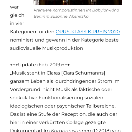
war
Premiere Komponistinnen im Babylon-Kino
gleich
Berlin © Susanne Wosnitzka
in vier
Kategorien für den
OPUS-KLASSIK-PREIS 2020
nominiert und gewann in der Kategorie beste
audiovisuelle Musikproduktion
+++Update (Feb. 2019)+++
„Musik steht in Claras [Clara Schumanns]
ganzem Leben als durchdringender Strom im
Vordergrund, nicht Musik als faktische oder
spekulative Funktionalisierung sozialen,
ideologischen oder psychischer Teilbereiche.
Das ist eine Stufe der Rezeption, die auch der
hier in einer verkürzten Collage gezeigte
Dokumentarfilm
Komponistinnen
(D 2018) von