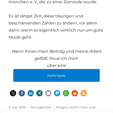
münchen e. V., die zu einer Zornrede wurde.
Es ist längst Zeit, diese traurigen und
beschämenden Zahlen zu ändern, vor allem
dann, wenn es eigentlich wirklich nur um gute
Musik geht.
Wenn Ihnen mein Beitrag und meine Arbeit
gefällt, freue ich mich
über eine
PayPal-Spende
Veröffentlicht
Kategorien
Schlagwörter
5. Juli 2019
Neuigkeiten
Allegro
,
Archiv Frau und
am
Musik
,
BR-Klassik
,
Gleichberechtigung
,
Interview
,
musica