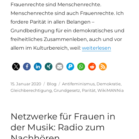
Frauenrechte sind Menschenrechte.
Menschenrechte sind auch Frauenrechte. Ich
fordere Parität in allen Belangen –
Grundbedingung für ein demokratisches und
freiheitliches Zusammenleben, auch und vor
„In eigener Sache – kei
allem im Kulturbereich, weil:
weiterlesen
Veröffentlicht
Kategorien
Schlagwörter
15. Januar 2020
Blog
Antifeminismus
,
Demokratie
,
am
Gleichberechtigung
,
Grundgesetz
,
Parität
,
WikiMANNia
Netzwerke für Frauen in
der Musik: Radio zum
Nachhören