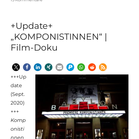
Politisches
Credo
in
+Update+
Hosen
mit
„KOMPONISTINNEN“ |
Löwinnen
Film-Doku
|
#femaleheritage
+++Up
date
(Sept.
2020)
+++
Komp
onisti
nnen