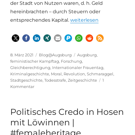
der Stadt von Nutzen waren, d. h. Geld
hereinbrachten – durch Steuern oder
„Die Geschichte von der ‚
entsprechendes Kapital.
weiterlesen
Veröffentlicht
Kategorien
Schlagwörter
8. März 2021
Blog@Augsburg
Augsburg
,
am
feministischer Kampftag
,
Forschung
,
Gleichberechtigung
,
Internationaler Frauentag
,
Kriminalgeschichte
,
Moral
,
Revolution
,
Schmaraggel
,
Stadtgeschichte
,
Todesstrafe
,
Zeitgeschichte
1
zu
Kommentar
Die
Geschichte
von
Politisches Credo in Hosen
der
‚unzüchtigen‘
mit Löwinnen |
Schmaraggel
#femaleheritage
in