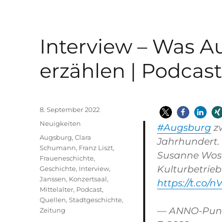
Interview – Was 
erzählen | Podcas
Veröffentlicht
8. September 2022
am
Kategorien
Neuigkeiten
#Augsburg
zw
Schlagwörter
Augsburg
,
Clara
Jahrhundert. 
Schumann
,
Franz Liszt
,
Susanne Wosn
Fraueneschichte
,
Kulturbetrie
Geschichte
,
Interview
,
Janssen
,
Konzertsaal
,
https://t.co/
Mittelalter
,
Podcast
,
Quellen
,
Stadtgeschichte
,
— ANNO-Pun
Zeitung