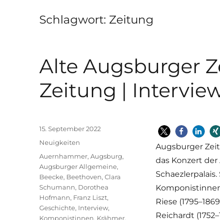
Schlagwort:
Zeitung
Alte Augsburger Z
Zeitung | Intervie
Veröffentlicht
15. September 2022
am
Kategorien
Neuigkeiten
Augsburger Zeit
Schlagwörter
Auernhammer
,
Augsburg
,
das Konzert der
Augsburger Allgemeine
,
Schaezlerpalais.
Beecke
,
Beethoven
,
Clara
Schumann
,
Dorothea
Komponistinnen w
Hofmann
,
Franz Liszt
,
Riese (1795–1869)
Geschichte
,
Interview
,
Reichardt (1752
Komponistinnen
,
Krähmer
,