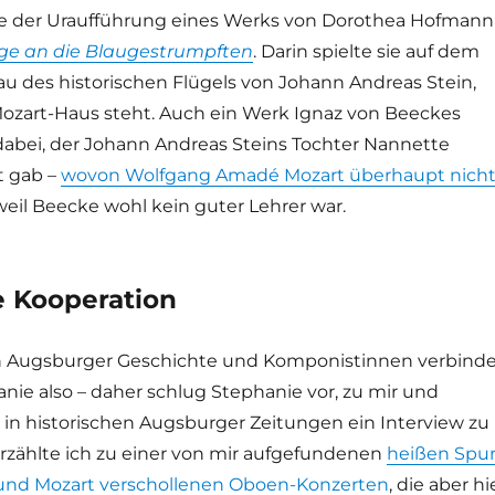
ie der Uraufführung eines Werks von Dorothea Hofmann
 an die Blaugestrumpften
. Darin spielte sie auf dem
 des historischen Flügels von Johann Andreas Stein,
 Mozart-Haus steht. Auch ein Werk Ignaz von Beeckes
 dabei, der Johann Andreas Steins Tochter Nannette
t gab –
wovon Wolfgang Amadé Mozart überhaupt nich
 weil Beecke wohl kein guter Lehrer war.
e Kooperation
an Augsburger Geschichte und Komponistinnen verbind
nie also – daher schlug Stephanie vor, zu mir und
n historischen Augsburger Zeitungen ein Interview zu
rzählte ich zu einer von mir aufgefundenen
heißen Spu
und Mozart verschollenen Oboen-Konzerten
, die aber hi