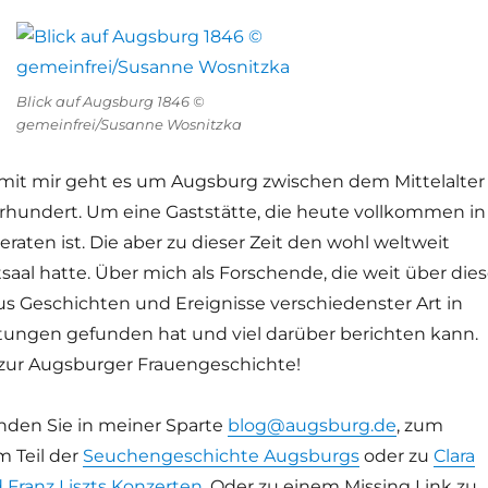
Blick auf Augsburg 1846 ©
gemeinfrei/Susanne Wosnitzka
e mit mir geht es um Augsburg zwischen dem Mittelalter
rhundert. Um eine Gaststätte, die heute vollkommen in
raten ist. Die aber zu dieser Zeit den wohl weltweit
aal hatte. Über mich als Forschende, die weit über die
us Geschichten und Ereignisse verschiedenster Art in
itungen gefunden hat und viel darüber berichten kann.
zur Augsburger Frauengeschichte!
inden Sie in meiner Sparte
blog@augsburg.de
, zum
m Teil der
Seuchengeschichte Augsburgs
oder zu
Clara
Franz Liszts Konzerten
. Oder zu einem Missing Link zu