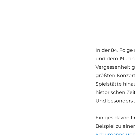
In der 84. Folg
und dem 19. Jah
Vergessenheit ge
größten Konzerts
Spielstätte hina
historischen Ze
Und besonders 
Einiges davon f
Beispiel zu eine
Schumanns und 