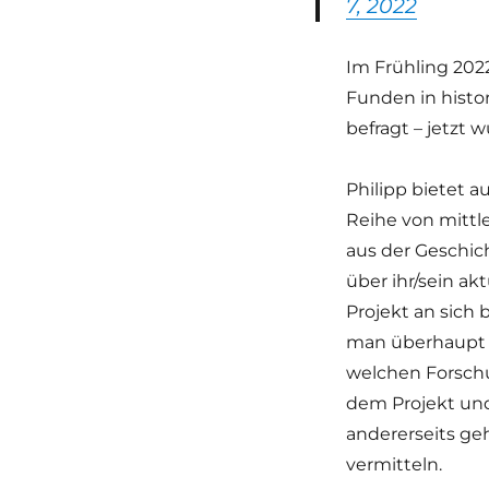
7, 2022
Im Frühling 2022
Funden in histo
befragt – jetzt w
Philipp bietet a
Reihe von mittl
aus der Geschich
über ihr/sein ak
Projekt an sich
man überhaupt 
welchen Forschu
dem Projekt und
andererseits ge
vermitteln.