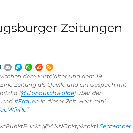
Augsburger Zeitungen
t
ischen dem Mittelalter und dem 19.
Eine Zeitung als Quelle und ein Gespäch mit
itzka (
@Donauschwalbe
) über den
b und
#Frauen
in dieser Zeit. Hört rein!
nVuuWfvPuT
ktPunktPunkt (@ANNOpktpktpkt)
September