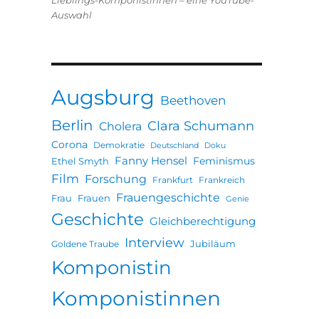
Lieblings-Komponistinnen – eine YouTube-
Auswahl
Augsburg
Beethoven
Berlin
Clara Schumann
Cholera
Corona
Demokratie
Deutschland
Doku
Fanny Hensel
Feminismus
Ethel Smyth
Film
Forschung
Frankfurt
Frankreich
Frauengeschichte
Frau
Frauen
Genie
Geschichte
Gleichberechtigung
Interview
Jubiläum
Goldene Traube
Komponistin
Komponistinnen