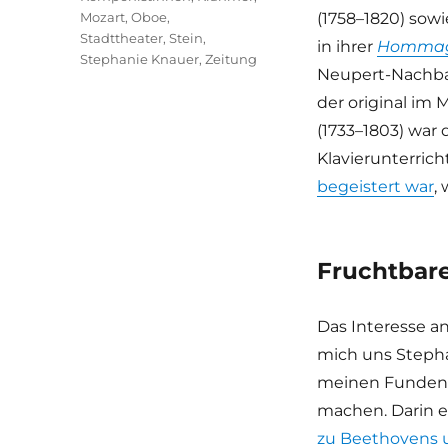
Mozart
,
Oboe
,
(1758–1820) sow
Stadttheater
,
Stein
,
in ihrer
Hommage
Stephanie Knauer
,
Zeitung
Neupert-Nachbau
der original im
(1733–1803) war
Klavierunterrich
begeistert war
,
Fruchtbar
Das Interesse 
mich uns Stepha
meinen Funden i
machen. Darin e
zu Beethovens 