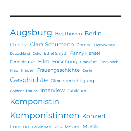
Augsburg
Berlin
Beethoven
Clara Schumann
Cholera
Corona
Demokratie
Fanny Hensel
Ethel Smyth
Deutschland
Doku
Film
Forschung
Feminismus
Frankfurt
Frankreich
Frauengeschichte
Frau
Frauen
Genie
Geschichte
Gleichberechtigung
Interview
Jubiläum
Goldene Traube
Komponistin
Komponistinnen
Konzert
Musik
London
Mozart
Löwinnen
mfm