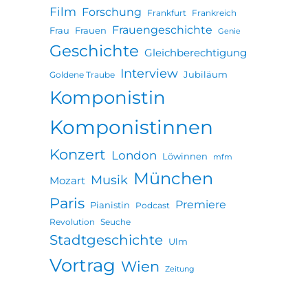
Film
Forschung
Frankfurt
Frankreich
Frauengeschichte
Frau
Frauen
Genie
Geschichte
Gleichberechtigung
Interview
Jubiläum
Goldene Traube
Komponistin
Komponistinnen
Konzert
London
Löwinnen
mfm
München
Musik
Mozart
Paris
Premiere
Pianistin
Podcast
Revolution
Seuche
Stadtgeschichte
Ulm
Vortrag
Wien
Zeitung