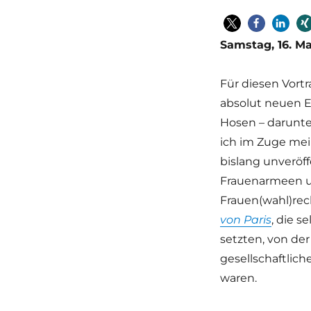
Samstag, 16. Ma
Für diesen Vort
absolut neuen E
Hosen
–
darunt
ich im Zuge me
bislang unveröff
Frauenarmeen u
Frauen(wahl)rech
von Paris
, die 
setzten, von der
gesellschaftlic
waren.