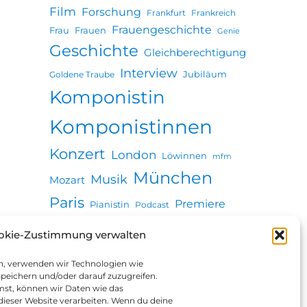
Film
Forschung
Frankfurt
Frankreich
Frauengeschichte
Frau
Frauen
Genie
Geschichte
Gleichberechtigung
Interview
Jubiläum
Goldene Traube
Komponistin
Komponistinnen
Konzert
London
Löwinnen
mfm
München
Musik
Mozart
Paris
Premiere
Pianistin
Podcast
Revolution
Seuche
okie-Zustimmung verwalten
Stadtgeschichte
Ulm
Vortrag
Wien
en, verwenden wir Technologien wie
Zeitung
peichern und/oder darauf zuzugreifen.
st, können wir Daten wie das
 dieser Website verarbeiten. Wenn du deine