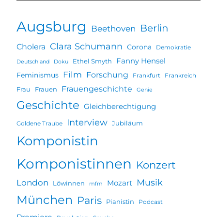
Augsburg
Berlin
Beethoven
Clara Schumann
Cholera
Corona
Demokratie
Fanny Hensel
Ethel Smyth
Deutschland
Doku
Film
Forschung
Feminismus
Frankfurt
Frankreich
Frauengeschichte
Frau
Frauen
Genie
Geschichte
Gleichberechtigung
Interview
Jubiläum
Goldene Traube
Komponistin
Komponistinnen
Konzert
Musik
London
Mozart
Löwinnen
mfm
München
Paris
Pianistin
Podcast