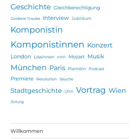
Geschichte
Gleichberechtigung
Interview
Jubiläum
Goldene Traube
Komponistin
Komponistinnen
Konzert
Musik
London
Mozart
Löwinnen
mfm
München
Paris
Pianistin
Podcast
Premiere
Revolution
Seuche
Vortrag
Wien
Stadtgeschichte
Ulm
Zeitung
Willkommen