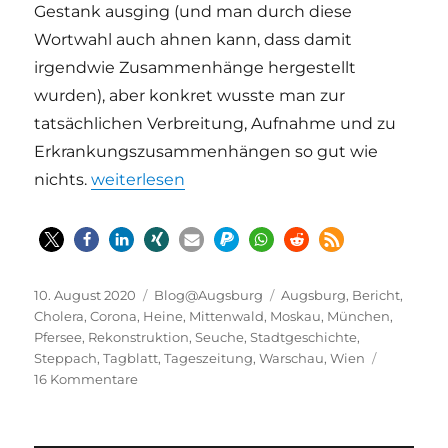
Gestank ausging (und man durch diese
Wortwahl auch ahnen kann, dass damit
irgendwie Zusammenhänge hergestellt
wurden), aber konkret wusste man zur
tatsächlichen Verbreitung, Aufnahme und zu
Erkrankungszusammenhängen so gut wie
„Die Cholera 1832 in Augsburg – nur ein ‚Ges
nichts.
weiterlesen
Veröffentlicht
Kategorien
Schlagwörter
10. August 2020
Blog@Augsburg
Augsburg
,
Bericht
,
am
Cholera
,
Corona
,
Heine
,
Mittenwald
,
Moskau
,
München
,
Pfersee
,
Rekonstruktion
,
Seuche
,
Stadtgeschichte
,
Steppach
,
Tagblatt
,
Tageszeitung
,
Warschau
,
Wien
zu
16 Kommentare
Die
Cholera
1832