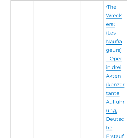
›The
Wreck
ers‹
(Les
Naufra
geurs)
– Oper
in drei
Akten
(konzer
tante
Aufführ
ung,
Deutsc
he
Erstauf