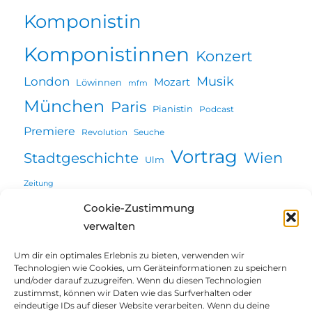
Komponistin
Komponistinnen
Konzert
Musik
London
Mozart
Löwinnen
mfm
München
Paris
Pianistin
Podcast
Premiere
Revolution
Seuche
Vortrag
Wien
Stadtgeschichte
Ulm
Zeitung
Cookie-Zustimmung
verwalten
Willkommen
Um dir ein optimales Erlebnis zu bieten, verwenden wir
Technologien wie Cookies, um Geräteinformationen zu speichern
Unterme
und/oder darauf zuzugreifen. Wenn du diesen Technologien
Über mich
öffnen
zustimmst, können wir Daten wie das Surfverhalten oder
eindeutige IDs auf dieser Website verarbeiten. Wenn du deine