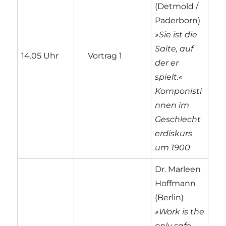
(Detmold /
Paderborn)
»Sie ist die
Saite, auf
14.05 Uhr
Vortrag 1
der er
spielt.«
Komponisti
nnen im
Geschlecht
erdiskurs
um 1900
Dr. Marleen
Hoffmann
(Berlin)
»Work is the
only safe