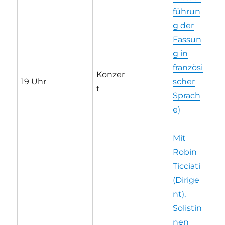
führun
g der
Fassun
g in
französi
Konzer
19 Uhr
scher
t
Sprach
e)
Mit
Robin
Ticciati
(Dirige
nt),
Solistin
nen