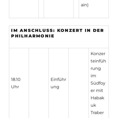
ain)
IM ANSCHLUSS: KONZERT IN DER
PHILHARMONIE
Konzer
teinfüh
rung
im
18.10
Einführ
Südfoy
Uhr
ung
er mit
Habak
uk
Traber