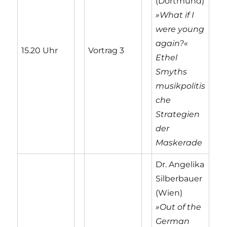
(Dortmund)
»What if I
were young
again?«
15.20 Uhr
Vortrag 3
Ethel
Smyths
musikpolitis
che
Strategien
der
Maskerade
Dr. Angelika
Silberbauer
(Wien)
»Out of the
German