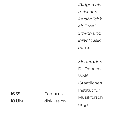
fäl­tigen his­
tori­schen
Persönlichk
eit Ethel
Smyth und
ihrer Musik
heute
Moderation:
Dr. Rebecca
Wolf
(Staatliches
Institut für
16.35 –
Podiums­
Musikforsch
18 Uhr
diskussion
ung)