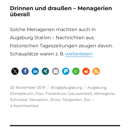
Drinnen und draußen – Menagerien
überall
Solche Menagerien machten auch in
Augsburg Station – Nachrichten aus
historischen Tageszeitungen zeugen davon.
„Menagerien – Reisende Sen
Schauplätze waren z. B.
weiterlesen
Veröffentlicht
Kategorien
Schlagwörter
25. November 2019
Blog@Augsburg
Augsburg
,
am
Dompteurin
,
Frau
,
Freakshow
,
Grausamkeit
,
Menagerie
,
Schicksal
,
Sensation
,
Show
,
Tiergarten
,
Zoo
zu
4 Kommentare
Menagerien
–
Reisende
Sensation