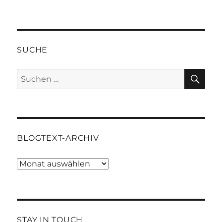
SUCHE
SU
Suchen
nach:
BLOGTEXT-ARCHIV
Blogtext-
Archiv
STAY IN TOUCH