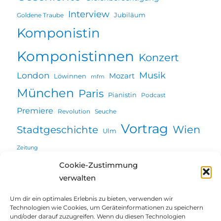
Interview
Jubiläum
Goldene Traube
Komponistin
Komponistinnen
Konzert
Musik
London
Mozart
Löwinnen
mfm
München
Paris
Pianistin
Podcast
Premiere
Revolution
Seuche
Vortrag
Wien
Stadtgeschichte
Ulm
Zeitung
Cookie-Zustimmung
verwalten
Willkommen
Um dir ein optimales Erlebnis zu bieten, verwenden wir
Technologien wie Cookies, um Geräteinformationen zu speichern
Unterme
und/oder darauf zuzugreifen. Wenn du diesen Technologien
Über mich