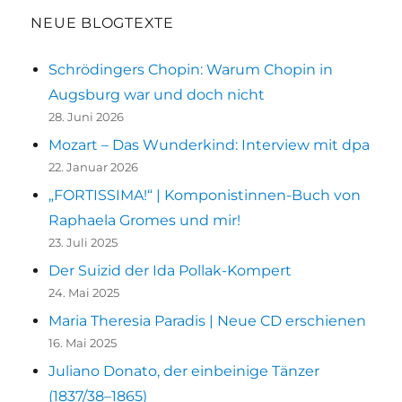
und
NEUE BLOGTEXTE
Grausamkeit.
Funde
Schrödingers Chopin: Warum Chopin in
in
Augsburg war und doch nicht
historischen
Augsburger
28. Juni 2026
Zeitungen
Mozart – Das Wunderkind: Interview mit dpa
22. Januar 2026
„FORTISSIMA!“ | Komponistinnen-Buch von
Raphaela Gromes und mir!
23. Juli 2025
Der Suizid der Ida Pollak-Kompert
24. Mai 2025
Maria Theresia Paradis | Neue CD erschienen
16. Mai 2025
Juliano Donato, der einbeinige Tänzer
(1837/38–1865)