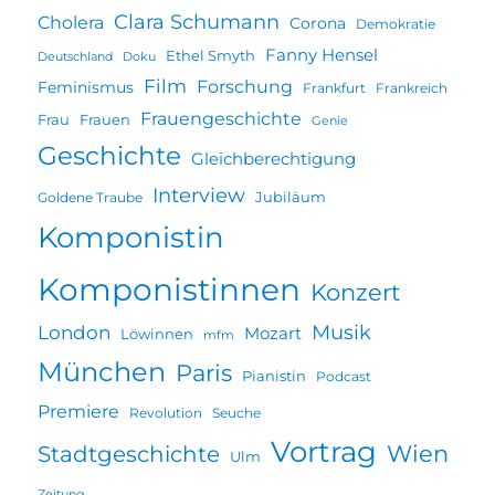
Clara Schumann
Cholera
Corona
Demokratie
Fanny Hensel
Ethel Smyth
Deutschland
Doku
Film
Forschung
Feminismus
Frankfurt
Frankreich
Frauengeschichte
Frau
Frauen
Genie
Geschichte
Gleichberechtigung
Interview
Jubiläum
Goldene Traube
Komponistin
Komponistinnen
Konzert
Musik
London
Mozart
Löwinnen
mfm
München
Paris
Pianistin
Podcast
Premiere
Revolution
Seuche
Vortrag
Wien
Stadtgeschichte
Ulm
Zeitung