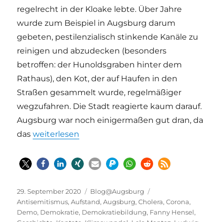
regelrecht in der Kloake lebte. Über Jahre
wurde zum Beispiel in Augsburg darum
gebeten, pestilenzialisch stinkende Kanäle zu
reinigen und abzudecken (besonders
betroffen: der Hunoldsgraben hinter dem
Rathaus), den Kot, der auf Haufen in den
Straßen gesammelt wurde, regelmäßiger
wegzufahren. Die Stadt reagierte kaum darauf.
Augsburg war noch einigermaßen gut dran, da
„Corona und Cholera – wortgleich wiederholte 
das
weiterlesen
Veröffentlicht
Kategorien
Schlagwörter
29. September 2020
Blog@Augsburg
am
Antisemitismus
,
Aufstand
,
Augsburg
,
Cholera
,
Corona
,
Demo
,
Demokratie
,
Demokratiebildung
,
Fanny Hensel
,