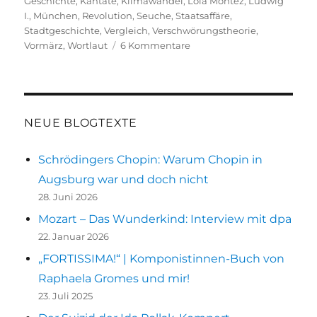
Geschichte
,
Kantate
,
Klimawandel
,
Lola Montez
,
Ludwig
I.
,
München
,
Revolution
,
Seuche
,
Staatsaffäre
,
Stadtgeschichte
,
Vergleich
,
Verschwörungstheorie
,
zu
Vormärz
,
Wortlaut
6 Kommentare
Corona
und
Cholera
–
wortgleich
NEUE BLOGTEXTE
wiederholte
Geschichte
Schrödingers Chopin: Warum Chopin in
Augsburg war und doch nicht
28. Juni 2026
Mozart – Das Wunderkind: Interview mit dpa
22. Januar 2026
„FORTISSIMA!“ | Komponistinnen-Buch von
Raphaela Gromes und mir!
23. Juli 2025