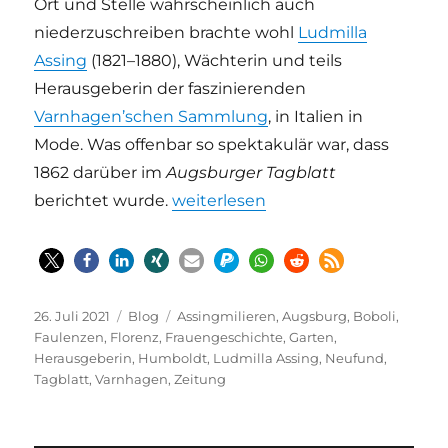
Ort und Stelle wahrscheinlich auch
niederzuschreiben brachte wohl
Ludmilla
Assing
(1821–1880), Wächterin und teils
Herausgeberin der faszinierenden
Varnhagen’schen Sammlung
, in Italien in
Mode. Was offenbar so spektakulär war, dass
1862 darüber im
Augsburger Tagblatt
„Assingmilieren in Florenz | Neufu
berichtet wurde.
weiterlesen
Veröffentlicht
Kategorien
Schlagwörter
26. Juli 2021
Blog
Assingmilieren
,
Augsburg
,
Boboli
,
am
Faulenzen
,
Florenz
,
Frauengeschichte
,
Garten
,
Herausgeberin
,
Humboldt
,
Ludmilla Assing
,
Neufund
,
Tagblatt
,
Varnhagen
,
Zeitung