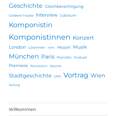
Geschichte
Gleichberechtigung
Interview
Jubiläum
Goldene Traube
Komponistin
Komponistinnen
Konzert
Musik
London
Mozart
Löwinnen
mfm
München
Paris
Pianistin
Podcast
Premiere
Revolution
Seuche
Vortrag
Wien
Stadtgeschichte
Ulm
Zeitung
Willkommen