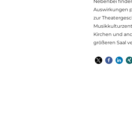
Nebenbei finden
Auswirkungen po
zur Theatergesc
Musikkulturzent
Kirchen und and
größeren Saal v