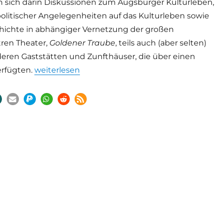
 sich darin Diskussionen zum Augsburger Kulturleben,
litischer Angelegenheiten auf das Kulturleben sowie
hichte in abhängiger Vernetzung der großen
ren Theater,
Goldener Traube
, teils auch (aber selten)
eren Gaststätten und Zunfthäuser, die über einen
„Augsburger Theatergeschichte neu erlebbar“
erfügten.
weiterlesen