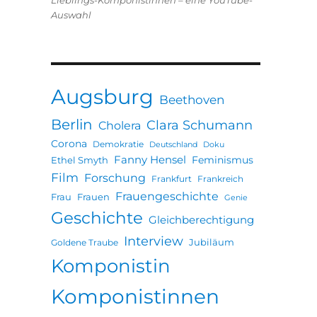
Lieblings-Komponistinnen – eine YouTube-
Auswahl
Augsburg
Beethoven
Berlin
Clara Schumann
Cholera
Corona
Demokratie
Deutschland
Doku
Fanny Hensel
Feminismus
Ethel Smyth
Film
Forschung
Frankfurt
Frankreich
Frauengeschichte
Frau
Frauen
Genie
Geschichte
Gleichberechtigung
Interview
Jubiläum
Goldene Traube
Komponistin
Komponistinnen