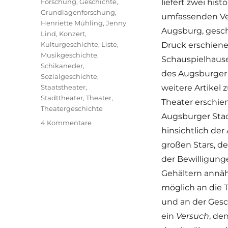
Forschung
,
Geschichte
,
liefert zwei his
Grundlagenforschung
,
umfassenden Ver
Henriette Mühling
,
Jenny
Augsburg, gesc
Lind
,
Konzert
,
Kulturgeschichte
,
Liste
,
Druck erschiene
Musikgeschichte
,
Schauspielhause
Schikaneder
,
des Augsburger
Sozialgeschichte
,
Staatstheater
,
weitere Artike
Stadttheater
,
Theater
,
Theater erschien
Theatergeschichte
Augsburger Sta
zu
4 Kommentare
hinsichtlich de
Augsburger
Theatergeschichte
großen Stars, d
neu
der Bewilligung
erlebbar
Gehältern annä
möglich an die 
und an der Gesch
ein
Versuch
, de