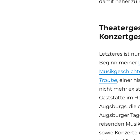
damit näher zu
Theaterge
Konzertge
Letzteres ist nu
Beginn meiner
Musikgeschicht
Traube
, einer h
nicht mehr exis
Gaststätte im H
Augsburgs, die d
Augsburger Tage
reisenden Musik
sowie Konzerte 