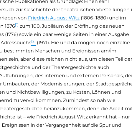
torische Publikationen als Grundlage: Einen sehr
such zur Geschichte der theatralischen Vorstellungen 
hrieben von
Friedrich August Witz
(1806–1880) und im
[1]
n 1876
zum 100. Jubiläum der Eröffnung des neuen
s (1776) sowie ein paar wenige Seiten in einer Ausgabe
[2]
 Adressbuchs
(1971). Hie und da mögen noch einzelne
l zu bestimmten Menschen und Ereignissen am/im
en sein, aber diese reichen nicht aus, um diesen Teil de
dtgeschichte und der Theatergeschichte auch
r Aufführungen, des internen und externen Personals, de
er Umbauten, der Modernisierungen, der Stadtgespräche
en und Nichtbewilligungen, zu Kosten, Löhnen und
hernd zu vervollkommnen. Zumindest so nah wie
Theatergeschichte heranzukommen, denn die Arbeit mi
ichte ist – wie Friedrich August Witz erkannt hat – nur
n Ereignissen in der Vergangenheit auf die Spur und