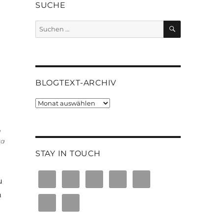
SUCHE
SUCHEN
Suchen
nach:
BLOGTEXT-ARCHIV
Blogtext-
Archiv
e
ka
STAY IN TOUCH
n
u
n