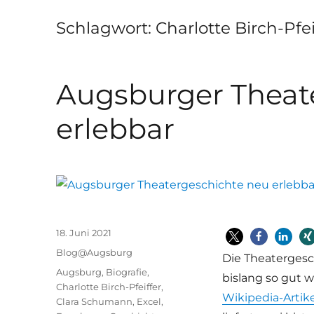
Schlagwort:
Charlotte Birch-Pfei
Augsburger Theat
erlebbar
Veröffentlicht
18. Juni 2021
am
Kategorien
Blog@Augsburg
Die Theatergesch
Schlagwörter
Augsburg
,
Biografie
,
bislang so gut 
Charlotte Birch-Pfeiffer
,
Wikipedia-Artik
Clara Schumann
,
Excel
,