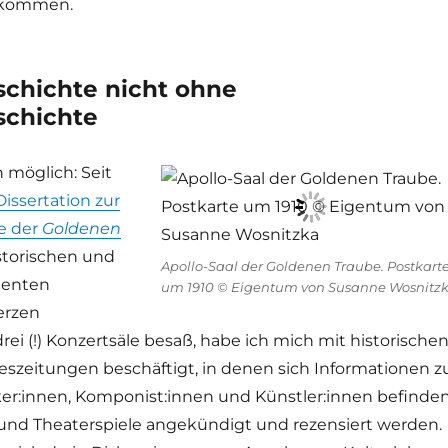
 kommen.
schichte nicht ohne
schichte
n möglich: Seit
Dissertation zur
e der
Goldenen
istorischen und
Apollo-Saal der Goldenen Traube. Postkart
tenten
um 1910 © Eigentum von Susanne Wosnitz
erzen
rei (!) Konzertsäle besaß, habe ich mich mit historische
szeitungen beschäftigt, in denen sich Informationen z
er:innen, Komponist:innen und Künstler:innen befinde
und Theaterspiele angekündigt und rezensiert werden.