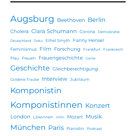
Augsburg
Berlin
Beethoven
Clara Schumann
Cholera
Corona
Demokratie
Fanny Hensel
Ethel Smyth
Deutschland
Doku
Film
Forschung
Feminismus
Frankfurt
Frankreich
Frauengeschichte
Frau
Frauen
Genie
Geschichte
Gleichberechtigung
Interview
Jubiläum
Goldene Traube
Komponistin
Komponistinnen
Konzert
Musik
London
Mozart
Löwinnen
mfm
München
Paris
Pianistin
Podcast