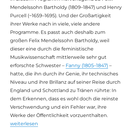
Mendelssohn Bartholdy (1809–1847) und Henry
Purcell (~1659–1695). Und der Großartigkeit
ihrer Werke nach in viele, viele andere
Programme. Es passt auch deshalb zum
großen Felix Mendelssohn Bartholdy, weil
dieser eine durch die feministische
Musikwissenschaft mittlerweile sehr gut
erforschte Schwester –
Fanny (1805–1847)
–
hatte, die ihn durch ihr Genie, ihr technisches
Niveau und ihre Brillanz auf seiner Reise durch
England und Schottland zu Tränen rührte: In
dem Erkennen, dass es wohl doch die reinste
Verschwendung und ein Fehler war, ihre
Werke der Öffentlichkeit vorzuenthalten.
„Die Präsenz der Unterrepräsentierten | Gastblog L
weiterlesen