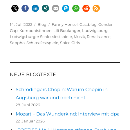
Veröffentlicht
Kategorien
Schlagwörter
14. Juli 2022
Blog
Fanny Hensel
,
Gastblog
,
Gender
am
Gap
,
Komponistinnen
,
Lili Boulanger
,
Ludwigsburg
,
Ludwigsburger Schlossfestspiele
,
Musik
,
Renaissance
,
Sappho
,
Schlossfestspiele
,
Spice Girls
NEUE BLOGTEXTE
Schrödingers Chopin: Warum Chopin in
Augsburg war und doch nicht
28. Juni 2026
Mozart – Das Wunderkind: Interview mit dpa
22. Januar 2026