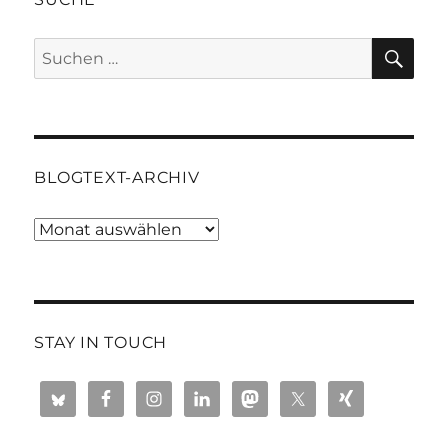
SU
Suchen
nach:
BLOGTEXT-ARCHIV
Blogtext-
Archiv
STAY IN TOUCH