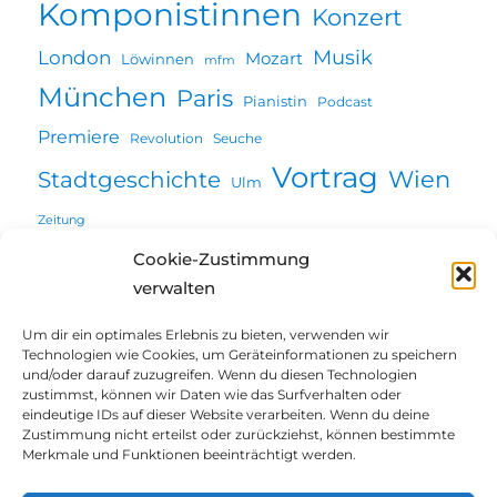
Komponistinnen
Konzert
Musik
London
Mozart
Löwinnen
mfm
München
Paris
Pianistin
Podcast
Premiere
Revolution
Seuche
Vortrag
Wien
Stadtgeschichte
Ulm
Zeitung
Cookie-Zustimmung
verwalten
Willkommen
Um dir ein optimales Erlebnis zu bieten, verwenden wir
Technologien wie Cookies, um Geräteinformationen zu speichern
Unterme
und/oder darauf zuzugreifen. Wenn du diesen Technologien
Über mich
öffnen
zustimmst, können wir Daten wie das Surfverhalten oder
eindeutige IDs auf dieser Website verarbeiten. Wenn du deine
Unterme
Projekte | Vorträge
Zustimmung nicht erteilst oder zurückziehst, können bestimmte
öffnen
Merkmale und Funktionen beeinträchtigt werden.
Blog