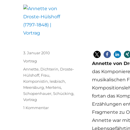
Veröffentlicht
3. Januar 2010
am
Kategorien
Vortrag
Annette von Dr
Schlagwörter
Annette
,
Dichterin
,
Droste-
das Komponieren
Hülshoff
,
Frau
,
musikalischen 
Komponistin
,
lesbisch
,
Meersburg
,
Mertens
,
Kompositionsleh
Schopenhauer
,
Schücking
,
fortan das Kompo
Vortrag
Erzählungen en
zu
1 Kommentar
Fragmente zu Op
Annette
von
Annette war mit
Droste-
Lebensgefährtin