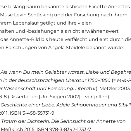
 Diese bislang kaum bekannte lesbische Facette Annettes
 Muse Levin Schücking und der Forschung nach ihrem
ihrem Lebenslauf getilgt und ihre vielen
haften und -beziehungen als nicht erwähnenswert
 das Annette-Bild bis heute verfälscht und erst durch di
n Forschungen von Angela Steidele bekannt wurde.
:
Als wenn Du mein Geliebter wärest. Liebe und Begehr
 in der deutschsprachigen Literatur 1750–1850
(=
M-&-P
für Wissenschaft und Forschung. Literatur
). Metzler 2003.
3-8 (Dissertation [Uni Siegen 2002]
–
vergriffen).
:
Geschichte einer Liebe: Adele Schopenhauer und Sibyl
2011. ISBN 3-458-35731-9.
 Traum der Dichterin. Die Sehnsucht der Annette von
. Meßkirch 2015. ISBN 978-3-8392-1733-7.