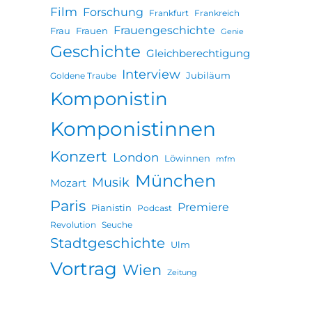
Film
Forschung
Frankfurt
Frankreich
Frauengeschichte
Frau
Frauen
Genie
Geschichte
Gleichberechtigung
Interview
Jubiläum
Goldene Traube
Komponistin
Komponistinnen
Konzert
London
Löwinnen
mfm
München
Musik
Mozart
Paris
Premiere
Pianistin
Podcast
Revolution
Seuche
Stadtgeschichte
Ulm
Vortrag
Wien
Zeitung