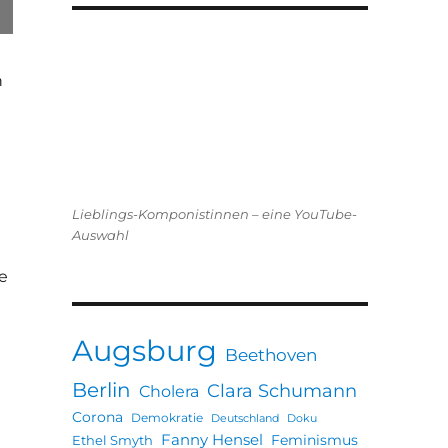
n
Lieblings-Komponistinnen – eine YouTube-
Auswahl
e
Augsburg
Beethoven
Berlin
Clara Schumann
Cholera
Corona
Demokratie
Deutschland
Doku
Fanny Hensel
Feminismus
Ethel Smyth