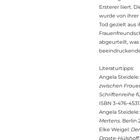
Hülshoff
Ersterer liiert.
(1797–
1848)
wurde von ihrer
|
Tod gezielt aus 
Vortrag
Frauenfreundsc
abgeurteilt, was
beeindruckende
Literaturtipps:
Angela Steidele
zwischen Frauen
Schriftenreihe 
ISBN 3-476-4531
Angela Steidele
Mertens.
Berlin 
Elke Weigel:
Der
Droste-Hülshoff