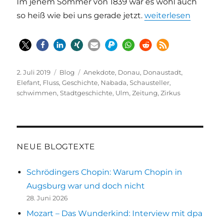
Im jenem Sommer von 1839 war es wohl auch
„Als in Ulm einmal 
so heiß wie bei uns gerade jetzt.
weiterlesen
Veröffentlicht
Kategorien
Schlagwörter
2. Juli 2019
Blog
Anekdote
,
Donau
,
Donaustadt
,
am
Elefant
,
Fluss
,
Geschichte
,
Nabada
,
Schausteller
,
schwimmen
,
Stadtgeschichte
,
Ulm
,
Zeitung
,
Zirkus
NEUE BLOGTEXTE
Schrödingers Chopin: Warum Chopin in
Augsburg war und doch nicht
28. Juni 2026
Mozart – Das Wunderkind: Interview mit dpa