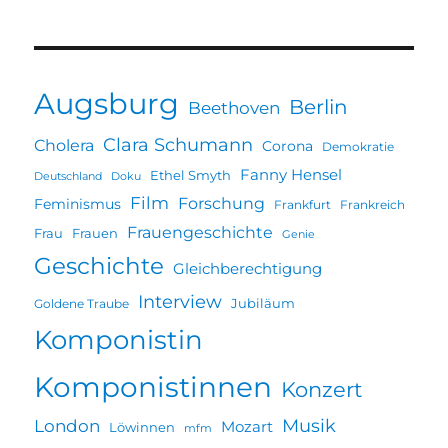
Augsburg
Berlin
Beethoven
Clara Schumann
Cholera
Corona
Demokratie
Fanny Hensel
Ethel Smyth
Deutschland
Doku
Film
Forschung
Feminismus
Frankfurt
Frankreich
Frauengeschichte
Frau
Frauen
Genie
Geschichte
Gleichberechtigung
Interview
Jubiläum
Goldene Traube
Komponistin
Komponistinnen
Konzert
Musik
London
Mozart
Löwinnen
mfm