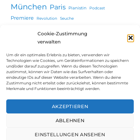
München
Paris
Pianistin
Podcast
Premiere
Revolution
Seuche
Vortrag
Wien
Stadtgeschichte
Ulm
Cookie-Zustimmung
verwalten
Zeitung
Um dir ein optimales Erlebnis zu bieten, verwenden wir
Technologien wie Cookies, um Geräteinformationen zu speichern
und/oder darauf zuzugreifen. Wenn du diesen Technologien
Willkommen
zustimmst, können wir Daten wie das Surfverhalten oder
eindeutige IDs auf dieser Website verarbeiten. Wenn du deine
Zustimmung nicht erteilst oder zurückziehst, können bestimmte
Unterme
Über mich
öffnen
Merkmale und Funktionen beeinträchtigt werden.
Unterme
Projekte | Vorträge
öffnen
AKZEPTIEREN
Blog
ABLEHNEN
Blog@Augsburg
EINSTELLUNGEN ANSEHEN