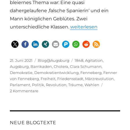
bleiernes Thema war: Eine quasi
dahergelaufene ‚falsche Spanierin‘ und ein
Mann königlichen Geblütes. Zwei
„Daniel Fenner von Fenne
unterschiedliche Klassen.
weiterlesen
Veröffentlicht
Kategorien
Schlagwörter
21. Juni 2021
Blog@Augsburg
1848
,
Agitation
,
am
Augsburg
,
Barrikaden
,
Cholera
,
Clara Schumann
,
Demokratie
,
Demokratientwicklung
,
Fenneberg
,
Fenner
von Fenneberg
,
Freiheit
,
Friedensstadt
,
Märzrevolution
,
Parlament
,
Politik
,
Revolution
,
Träume
,
Wahlen
zu
2 Kommentare
Daniel
Fenner
von
Fenneberg
–
NEUE BLOGTEXTE
Augsburgs