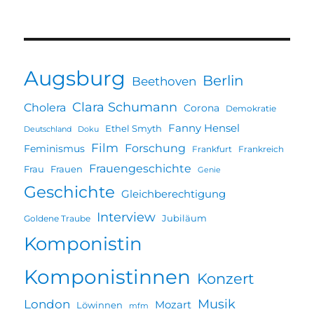
Augsburg
Berlin
Beethoven
Clara Schumann
Cholera
Corona
Demokratie
Fanny Hensel
Ethel Smyth
Deutschland
Doku
Film
Forschung
Feminismus
Frankfurt
Frankreich
Frauengeschichte
Frau
Frauen
Genie
Geschichte
Gleichberechtigung
Interview
Jubiläum
Goldene Traube
Komponistin
Komponistinnen
Konzert
Musik
London
Mozart
Löwinnen
mfm