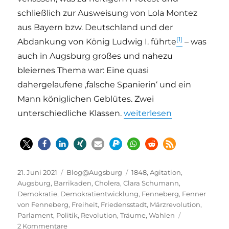
schließlich zur Ausweisung von Lola Montez
aus Bayern bzw. Deutschland und der
[1]
Abdankung von König Ludwig I. führte
– was
auch in Augsburg großes und nahezu
bleiernes Thema war: Eine quasi
dahergelaufene ‚falsche Spanierin‘ und ein
Mann königlichen Geblütes. Zwei
„Daniel Fenner von Fenne
unterschiedliche Klassen.
weiterlesen
Veröffentlicht
Kategorien
Schlagwörter
21. Juni 2021
Blog@Augsburg
1848
,
Agitation
,
am
Augsburg
,
Barrikaden
,
Cholera
,
Clara Schumann
,
Demokratie
,
Demokratientwicklung
,
Fenneberg
,
Fenner
von Fenneberg
,
Freiheit
,
Friedensstadt
,
Märzrevolution
,
Parlament
,
Politik
,
Revolution
,
Träume
,
Wahlen
zu
2 Kommentare