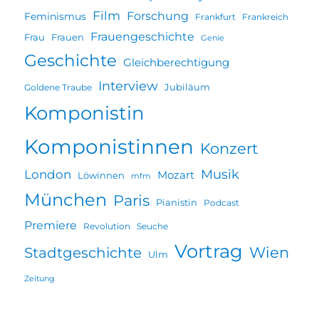
Film
Forschung
Feminismus
Frankfurt
Frankreich
Frauengeschichte
Frau
Frauen
Genie
Geschichte
Gleichberechtigung
Interview
Jubiläum
Goldene Traube
Komponistin
Komponistinnen
Konzert
Musik
London
Mozart
Löwinnen
mfm
München
Paris
Pianistin
Podcast
Premiere
Revolution
Seuche
Vortrag
Wien
Stadtgeschichte
Ulm
Zeitung