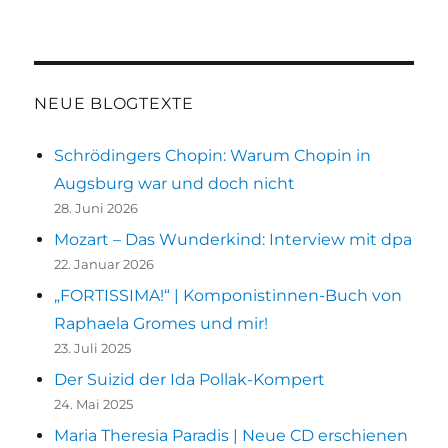
Daniel
Fenner
von
Fenneberg
–
NEUE BLOGTEXTE
Augsburgs
Anti-
Schrödingers Chopin: Warum Chopin in
Anti-
Augsburg war und doch nicht
Revolutionär
28. Juni 2026
Mozart – Das Wunderkind: Interview mit dpa
22. Januar 2026
„FORTISSIMA!“ | Komponistinnen-Buch von
Raphaela Gromes und mir!
23. Juli 2025
Der Suizid der Ida Pollak-Kompert
24. Mai 2025
Maria Theresia Paradis | Neue CD erschienen