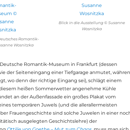
Blick in die Ausstellung © Susanne
Wosnitzka
eutsches Romantik-
sanne Wosnitzka
s Deutsche Romantik-Museum in Frankfurt (dessen
e der Seiteneingang einer Tiefgarage anmutet, währe
gt, wo denn der richtige Eingang sei), schlägt einem
 diesem heißen Sommerwetter angenehme Kühle
ndet an der Außenfassade ein großes Plakat vom
ines temporären Juwels (und die allerallermeisten
ber Frauengeschichte sind solche Juwelen in einer noc
itätisch ausgelegten Geschichtslehre) der
ung
Ottilie von Goethe – Mut zum Chaos
, muss man sich