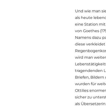
Und wie man si
als heute leben
eine Station mit
von Goethes (17
Namens dazu pa
diese verkleide
Regenbogenkost
wird man weiter
Lebenstätigkeit
tragendenden Le
Briefen, Bildern
wurden für weite
Ottilies enorme
sicher zu unter
als Übersetzeri