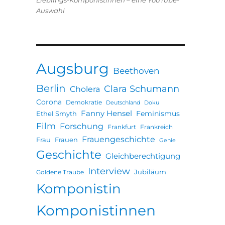
Lieblings-Komponistinnen – eine YouTube-
Auswahl
Augsburg
Beethoven
Berlin
Clara Schumann
Cholera
Corona
Demokratie
Deutschland
Doku
Fanny Hensel
Feminismus
Ethel Smyth
Film
Forschung
Frankfurt
Frankreich
Frauengeschichte
Frau
Frauen
Genie
Geschichte
Gleichberechtigung
Interview
Jubiläum
Goldene Traube
Komponistin
Komponistinnen