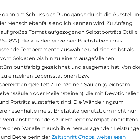
e dann am Schluss des Rundgangs durch die Ausstellu
der Mensch ebenfalls endlich kennen wird. Zu Anfang
 auf großes Format aufgezogenen Selbstporträts Ottilie
96–1872), die aus den einzelnen Buchstaben ihres
ssende Temperamente auswählte und sich selbst als
t vom Soldaten bis hin zu einem ausgefallenen
üm buntfarbig gezeichnet und ausgemalt hat. Von do
 zu einzelnen Lebensstationen bzw.
sbereichen geleitet: Zu einzelnen Säulen (gleichsam
benssäulen oder Meilensteinen), die mit Devotionalien
 und Porträts ausstaffiert sind. Die Wände ringsum
re riesenhafte meist Briefzitate genutzt, um nicht nur
n Verdienst besonders zur Frauenemanzipation treffend
streichen. Vor allem auch ihre herausragenden Leistung
„Hiding Lesbianis
n und Betreiberin der
Zeitschrift
Chaos
.
weiterlesen