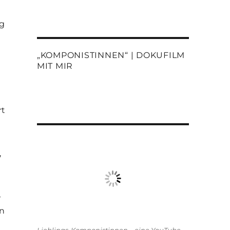
ng
„KOMPONISTINNEN“ | DOKUFILM
MIT MIR
rt
,
-
en
m. Zu „Ottilie von Goethe – Mut zum Chaos““