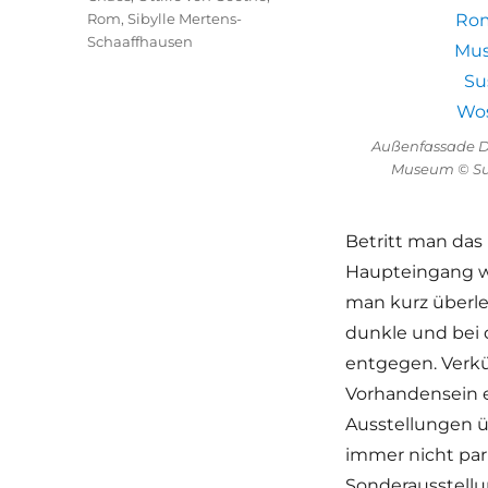
Rom
,
Sibylle Mertens-
Schaaffhausen
Außenfassade D
Museum © Su
Betritt man da
Haupteingang wi
man kurz überle
dunkle und bei
entgegen. Verkü
Vorhandensein e
Ausstellungen ü
immer nicht par
Sonderausstell