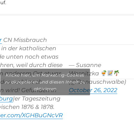
uf.
r
CN Missbrauch
in der katholischen
de unten noch etwas
hren, weil durch diese
— Susanne
an anderem Ort etwas
Wosnitzka
Klicke hier, um Marketing-Cookies
 das wohl noch
(@Donauschwalbe)
zu akzeptieren und diesen Inhalt zu
aktivieren
n wird! Gefunden in
October 26, 2022
burg
|er Tageszeitung
ischen 1876 & 1878.
tter.com/XGHBuGNcVR