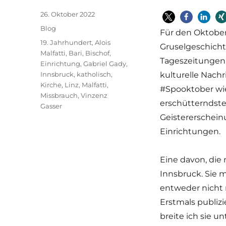
Veröffentlicht
26. Oktober 2022
am
Kategorien
Blog
Für den Oktober 
Schlagwörter
19. Jahrhundert
,
Alois
Gruselgeschicht
Malfatti
,
Bari
,
Bischof
,
Tageszeitungen k
Einrichtung
,
Gabriel Gady
,
Innsbruck
,
katholisch
,
kulturelle Nach
Kirche
,
Linz
,
Malfatti
,
#Spooktober wie
Missbrauch
,
Vinzenz
erschütterndste
Gasser
Geistererschein
Einrichtungen.
Eine davon, die 
Innsbruck. Sie m
entweder nicht 
Erstmals publizi
breite ich sie 