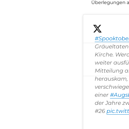
Überlegungen a
#Spooktobe
Gräueltaten 
Kirche. Wer
weiter ausfü
Mitteilung 
herauskam,
verschwiege
einer
#Augs
der Jahre zw
#26
pic.twi