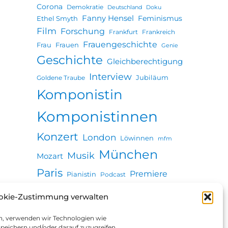
Corona
Demokratie
Deutschland
Doku
Fanny Hensel
Feminismus
Ethel Smyth
Film
Forschung
Frankfurt
Frankreich
Frauengeschichte
Frau
Frauen
Genie
Geschichte
Gleichberechtigung
Interview
Jubiläum
Goldene Traube
Komponistin
Komponistinnen
Konzert
London
Löwinnen
mfm
München
Musik
Mozart
Paris
Premiere
Pianistin
Podcast
Revolution
Seuche
okie-Zustimmung verwalten
Stadtgeschichte
Ulm
Vortrag
Wien
en, verwenden wir Technologien wie
Zeitung
peichern und/oder darauf zuzugreifen.