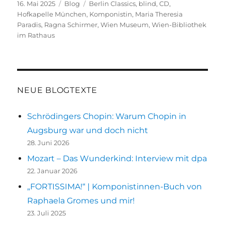
Veröffentlicht
Kategorien
Schlagwörter
16. Mai 2025
Blog
Berlin Classics
,
blind
,
CD
,
am
Hofkapelle München
,
Komponistin
,
Maria Theresia
Paradis
,
Ragna Schirmer
,
Wien Museum
,
Wien-Bibliothek
im Rathaus
NEUE BLOGTEXTE
Schrödingers Chopin: Warum Chopin in
Augsburg war und doch nicht
28. Juni 2026
Mozart – Das Wunderkind: Interview mit dpa
22. Januar 2026
„FORTISSIMA!“ | Komponistinnen-Buch von
Raphaela Gromes und mir!
23. Juli 2025