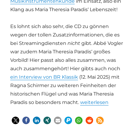
Musikinstrumentenkunde
im Einsatz, also ein
Klang aus Maria Theresia Paradis‘ Lebenszeit!
Es lohnt sich also sehr, die CD zu gönnen
wegen der tollen Zusatzinformationen, die es
bei Streamingdiensten
nicht
gibt. Abbé Vogler
war zudem Maria Theresia Paradis‘ großes
Vorbild! Hier passt also alles zusammen, was
auch zusammengehört! Hier gibts auch noch
ein Interview von BR Klassik
(12. Mai 2025) mit
Ragna Schirmer zu weiteren Feinheiten der
historischen Flügel und was Maria Theresia
„Maria Theresia Paradi
Paradis so besonders macht.
weiterlesen