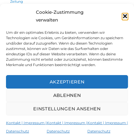
Zeitung
Cookie-Zustimmung
verwalten
Willkommen
Um dir ein optimales Erlebnis zu bieten, verwenden wir
Technologien wie Cookies, um Geräteinformationen zu speichern
Unterme
und/oder darauf zuzugreifen. Wenn du diesen Technologien
Über mich
öffnen
zustimmst, können wir Daten wie das Surfverhalten oder
eindeutige IDs auf dieser Website verarbeiten. Wenn du deine
Unterme
Projekte | Vorträge
Zustimmung nicht erteilst oder zurückziehst, können bestimmte
öffnen
Merkmale und Funktionen beeinträchtigt werden.
Blog
AKZEPTIEREN
Blog@Augsburg
ABLEHNEN
Kontakt | Impressum | Datenschutz
EINSTELLUNGEN ANSEHEN
Susanne Wosnitzka
Kontakt | Impressum |
Kontakt | Impressum |
Kontakt | Impressum |
Kontakt | Impressum |
Datenschutz
Stolz präsentiert von WordPress
Datenschutz
Datenschutz
Datenschutz