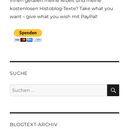
Ihnen gefallen meine Arbeit und meine
kostenlosen Histoblog-Texte? Take what you
want – give what you wish mit PayPal!
SUCHE
SU
Suchen
nach:
BLOGTEXT-ARCHIV