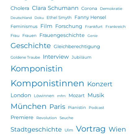
Clara Schumann
Cholera
Corona
Demokratie
Fanny Hensel
Ethel Smyth
Deutschland
Doku
Film
Forschung
Feminismus
Frankfurt
Frankreich
Frauengeschichte
Frau
Frauen
Genie
Geschichte
Gleichberechtigung
Interview
Jubiläum
Goldene Traube
Komponistin
Komponistinnen
Konzert
Musik
London
Mozart
Löwinnen
mfm
München
Paris
Pianistin
Podcast
Premiere
Revolution
Seuche
Vortrag
Wien
Stadtgeschichte
Ulm