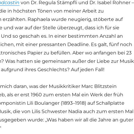
odcastin
von Dr. Regula Stämpfli und Dr. Isabel Rohner –
 die in höchsten Tönen von meiner Arbeit zu
erzählten. Raphaela wurde neugierig, stöberte auf
und war auf der Stelle überzeugt, dass ich für sie
e. Und so geschah es. In einer bestimmten Anzahl an
chen, mit einer pressanten Deadline. Es galt, fünf noch
ktronisches Papier zu befüllen. Aber wo anfangen bei 23
? Was hatten sie gemeinsam außer der Liebe zur Musi
aufgrund ihres Geschlechts? Auf jeden Fall!
 mich daran, was der Musikkritiker Marc Blitzstein
eb, als er erst 1960 zum ersten Mal ein Werk der früh
ponistin Lili Boulanger (1893–1918) auf Schallplatte
usik, die von Lilis Schwester Nadia auch zum ersten Mal
sgegeben wurde: „Was haben wir all die Jahre an guter
“