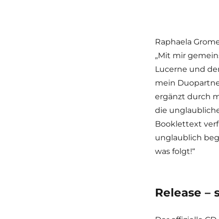
Raphaela Grom
„
Mit mir gemeins
Lucerne und der
mein Duopartne
ergänzt durch m
die unglaublich
Booklettext verf
unglaublich begl
was folgt!“
Release – 