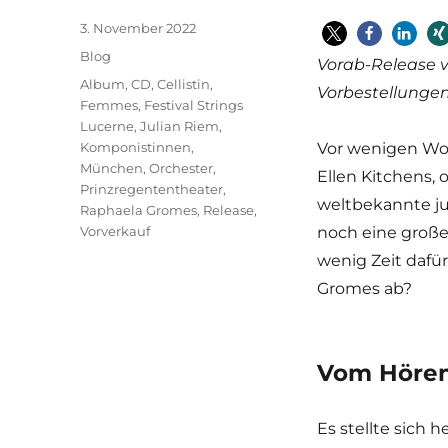
Veröffentlicht
3. November 2022
am
Kategorien
Blog
Vorab-Release 
Schlagwörter
Album
,
CD
,
Cellistin
,
Vorbestellungen
Femmes
,
Festival Strings
Lucerne
,
Julian Riem
,
Komponistinnen
,
Vor wenigen Wo
München
,
Orchester
,
Ellen Kitchens, 
Prinzregententheater
,
weltbekannte jun
Raphaela Gromes
,
Release
,
Vorverkauf
noch eine groß
wenig Zeit dafü
Gromes ab?
Vom Hören
Es stellte sich 