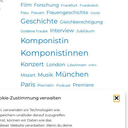
rt
Film
Forschung
Frankfurt
Frankreich
n
Frauengeschichte
Frau
Frauen
Genie
Geschichte
Gleichberechtigung
Interview
Jubiläum
Goldene Traube
Komponistin
Komponistinnen
Konzert
London
Löwinnen
mfm
München
Musik
Mozart
Paris
Premiere
Pianistin
Podcast
Revolution
Seuche
okie-Zustimmung verwalten
Stadtgeschichte
Ulm
Vortrag
Wien
en, verwenden wir Technologien wie
Zeitung
peichern und/oder darauf zuzugreifen.
st, können wir Daten wie das
 dieser Website verarbeiten. Wenn du deine