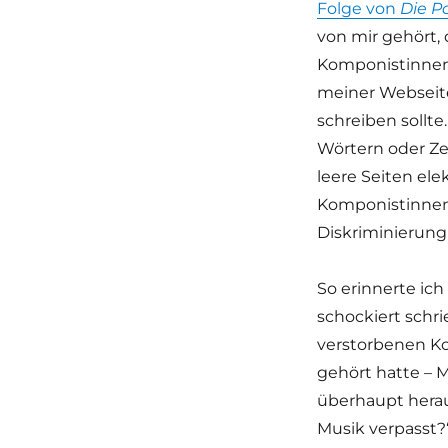
Folge von
Die P
von mir gehört,
Komponistinnen 
meiner Webseite 
schreiben sollt
Wörtern oder Zei
leere Seiten ele
Komponistinnen
Diskriminierung 
So erinnerte ich
schockiert schri
verstorbenen Kom
gehört hatte – M
überhaupt herau
Musik verpasst?