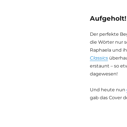
Aufgeholt!
Der perfekte Be
die Wörter nur s
Raphaela und ih
Classics
überhau
erstaunt – so e
dagewesen!
Und heute nun
gab das Cover 