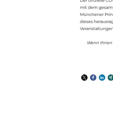
Der offizielle C
mit dem gesamte
Münchener Prinzr
dieses herausra
Veranstaltungen
Wenn Ihnen m