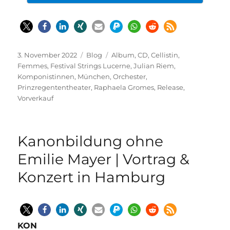
Veröffentlicht
Kategorien
Schlagwörter
3. November 2022
Blog
Album
,
CD
,
Cellistin
,
am
Femmes
,
Festival Strings Lucerne
,
Julian Riem
,
Komponistinnen
,
München
,
Orchester
,
Prinzregententheater
,
Raphaela Gromes
,
Release
,
Vorverkauf
Kanonbildung ohne
Emilie Mayer | Vortrag &
Konzert in Hamburg
KON