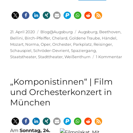
Veröffentlicht
Kategorien
Schlagwörter
21. April 2020
Blog@Augsburg
Augsburg
,
Beethoven
,
am
Bellini
,
Birch-Pfeiffer
,
Chelard
,
Goldene Traube
,
Händel
,
Mozart
,
Norma
,
Oper
,
Orchester
,
Parkplatz
,
Reisinger
,
Schauspiel
,
Schröder-Devrient
,
Spaziergang
,
zu
Staatstheater
,
Stadttheater
,
Weißenthurn
1 Kommentar
Gren
–
Weg
„Komponistinnen“ | Film
zum
histo
und Orchesterkonzert in
Stadt
München
Augs
Am
Sonntag, 24.