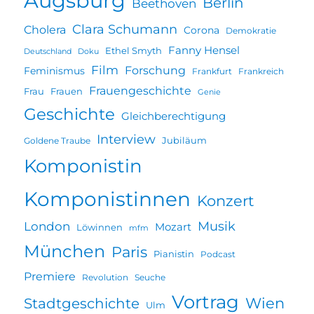
Augsburg
Berlin
Beethoven
Clara Schumann
Cholera
Corona
Demokratie
Fanny Hensel
Ethel Smyth
Deutschland
Doku
Film
Forschung
Feminismus
Frankfurt
Frankreich
Frauengeschichte
Frau
Frauen
Genie
Geschichte
Gleichberechtigung
Interview
Jubiläum
Goldene Traube
Komponistin
Komponistinnen
Konzert
Musik
London
Mozart
Löwinnen
mfm
München
Paris
Pianistin
Podcast
Premiere
Revolution
Seuche
Vortrag
Wien
Stadtgeschichte
Ulm