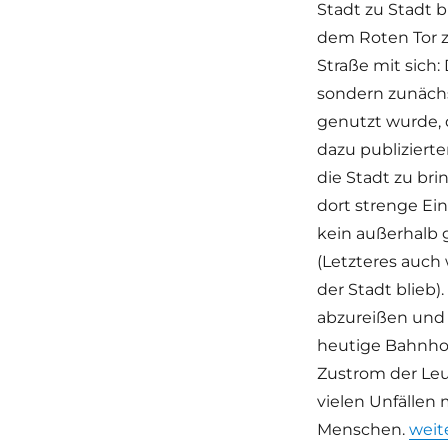
Stadt zu Stadt 
dem Roten Tor z
Straße mit sich
sondern zunächst
genutzt wurde,
dazu publiziert
die Stadt zu bri
dort strenge Ein
kein außerhalb 
(Letzteres auch
der Stadt blieb)
abzureißen und 
heutige Bahnhof
Zustrom der Le
vielen Unfällen
„Ele
Menschen.
weit