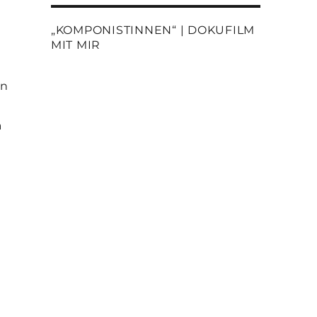
„KOMPONISTINNEN“ | DOKUFILM
MIT MIR
en
a
l