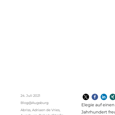
Veröffentlicht
24. Juli 2021
am
Kategorien
Blog@Augsburg
Elegie auf einen
Schlagwörter
Abriss
,
Adriaen de Vries
,
Jahrhundert freu