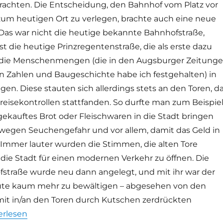
brachten. Die Entscheidung, den Bahnhof vom Platz vor
um heutigen Ort zu verlegen, brachte auch eine neue
: Das war nicht die heutige bekannte Bahnhofstraße,
 die heutige Prinzregentenstraße, die als erste dazu
 die Menschenmengen (die in den Augsburger Zeitung
en Zahlen und Baugeschichte habe ich festgehalten) in
ngen. Diese stauten sich allerdings stets an den Toren, d
reisekontrollen stattfanden. So durfte man zum Beispie
gekauftes Brot oder Fleischwaren in die Stadt bringen
 wegen Seuchengefahr und vor allem, damit das Geld in
. Immer lauter wurden die Stimmen, die alten Tore
die Stadt für einen modernen Verkehr zu öffnen. Die
straße wurde neu dann angelegt, und mit ihr war der
ute kaum mehr zu bewältigen – abgesehen von den
 mit in/an den Toren durch Kutschen zerdrückten
gie auf den Abriss des Gögginger Tors | Neufund“
erlesen