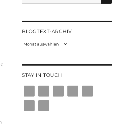
nach:
BLOGTEXT-ARCHIV
Blogtext-
Archiv
ie
STAY IN TOUCH
n
n