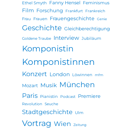
Fanny Hensel
Feminismus
Ethel Smyth
Film
Forschung
Frankfurt
Frankreich
Frauengeschichte
Frau
Frauen
Genie
Geschichte
Gleichberechtigung
Interview
Jubiläum
Goldene Traube
Komponistin
Komponistinnen
Konzert
London
Löwinnen
mfm
München
Musik
Mozart
Paris
Premiere
Pianistin
Podcast
Revolution
Seuche
Stadtgeschichte
Ulm
Vortrag
Wien
Zeitung