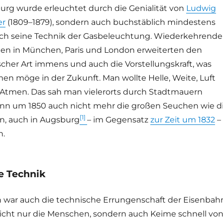
urg wurde erleuchtet durch die Genialität von
Ludwig
er
(1809–1879), sondern auch buchstäblich mindestens
rch seine Technik der Gasbeleuchtung. Wiederkehrende
en in München, Paris und London erweiterten den
scher Art immens und auch die Vorstellungskraft, was
en möge in der Zukunft. Man wollte Helle, Weite, Luft
tmen. Das sah man vielerorts durch Stadtmauern
ann um 1850 auch nicht mehr die großen Seuchen wie d
[1]
en, auch in Augsburg
– im Gegensatz
zur Zeit um 1832
–
n.
e Technik
n war auch die technische Errungenschaft der Eisenbah
icht nur die Menschen, sondern auch Keime schnell vo