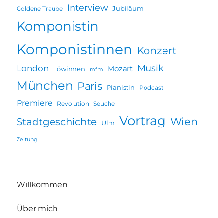
Interview
Jubiläum
Goldene Traube
Komponistin
Komponistinnen
Konzert
Musik
London
Mozart
Löwinnen
mfm
München
Paris
Pianistin
Podcast
Premiere
Revolution
Seuche
Vortrag
Wien
Stadtgeschichte
Ulm
Zeitung
Willkommen
Über mich