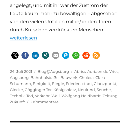
angelegt, und mit ihr war der Zustrom der
Leute kaum mehr zu bewältigen – abgesehen
von den vielen Unfällen mit in/an den Toren
durch Kutschen zerdrückten Menschen.
„Elegie auf den Abriss des Gögginger Tors | Neufun
weiterlesen
Veröffentlicht
Kategorien
Schlagwörter
24. Juli 2021
Blog@Augsburg
Abriss
,
Adriaen de Vries
,
am
Augsburg
,
Bahnhofstraße
,
Bauwerk
,
Cholera
,
Clara
Schumann
,
Einigkeit
,
Elegie
,
Friedensstadt
,
Glanzpunkt
,
Glocke
,
Gögginger Tor
,
Königsplatz
,
Neufund
,
Seuche
,
Technik
,
Tod
,
Verkehr
,
Wall
,
Wolfgang Neidhardt
,
Zeitung
,
zu
Zukunft
2 Kommentare
Elegie
auf
den
Abriss