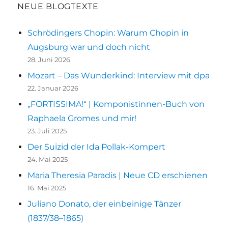
des
NEUE BLOGTEXTE
Gögginger
Tors
Schrödingers Chopin: Warum Chopin in
|
Augsburg war und doch nicht
Neufund
28. Juni 2026
Mozart – Das Wunderkind: Interview mit dpa
22. Januar 2026
„FORTISSIMA!“ | Komponistinnen-Buch von
Raphaela Gromes und mir!
23. Juli 2025
Der Suizid der Ida Pollak-Kompert
24. Mai 2025
Maria Theresia Paradis | Neue CD erschienen
16. Mai 2025
Juliano Donato, der einbeinige Tänzer
(1837/38–1865)