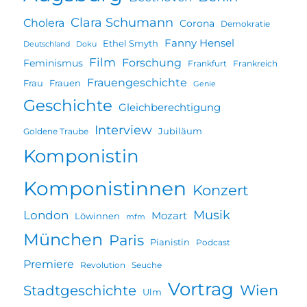
Clara Schumann
Cholera
Corona
Demokratie
Fanny Hensel
Ethel Smyth
Deutschland
Doku
Film
Forschung
Feminismus
Frankfurt
Frankreich
Frauengeschichte
Frau
Frauen
Genie
Geschichte
Gleichberechtigung
Interview
Jubiläum
Goldene Traube
Komponistin
Komponistinnen
Konzert
Musik
London
Mozart
Löwinnen
mfm
München
Paris
Pianistin
Podcast
Premiere
Revolution
Seuche
Vortrag
Wien
Stadtgeschichte
Ulm