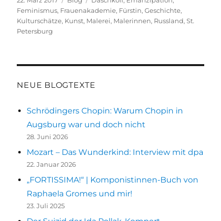
22. März 2017
Blog
Daschkoff
,
Emanzipation
,
am
Feminismus
,
Frauenakademie
,
Fürstin
,
Geschichte
,
Kulturschätze
,
Kunst
,
Malerei
,
Malerinnen
,
Russland
,
St.
Petersburg
NEUE BLOGTEXTE
Schrödingers Chopin: Warum Chopin in
Augsburg war und doch nicht
28. Juni 2026
Mozart – Das Wunderkind: Interview mit dpa
22. Januar 2026
„FORTISSIMA!“ | Komponistinnen-Buch von
Raphaela Gromes und mir!
23. Juli 2025