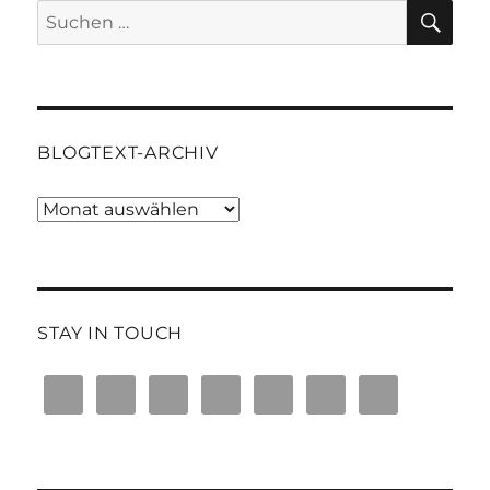
SU
Suchen
nach:
BLOGTEXT-ARCHIV
Blogtext-
Archiv
STAY IN TOUCH