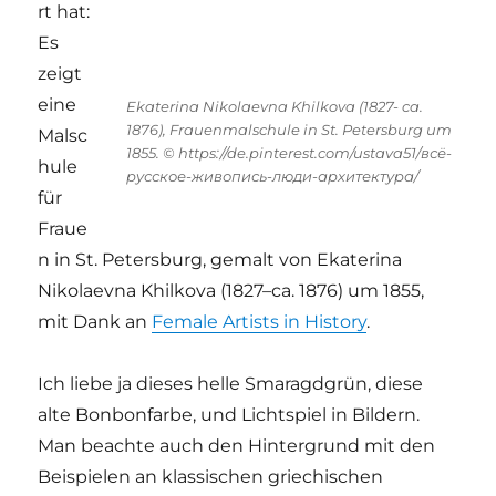
rt hat:
Es
zeigt
eine
Ekaterina Nikolaevna Khilkova (1827- ca.
1876), Frauenmalschule in St. Petersburg um
Malsc
1855. © https://de.pinterest.com/ustava51/всё-
hule
русское-живопись-люди-архитектура/
für
Fraue
n in St. Petersburg, gemalt von Ekaterina
Nikolaevna Khilkova (1827–ca. 1876) um 1855,
mit Dank an
Female Artists in History
.
Ich liebe ja dieses helle Smaragdgrün, diese
alte Bonbonfarbe, und Lichtspiel in Bildern.
Man beachte auch den Hintergrund mit den
Beispielen an klassischen griechischen