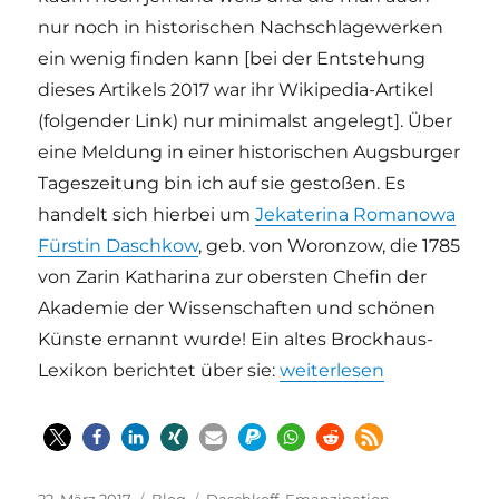
nur noch in historischen Nachschlagewerken
ein wenig finden kann [bei der Entstehung
dieses Artikels 2017 war ihr Wikipedia-Artikel
(folgender Link) nur minimalst angelegt]. Über
eine Meldung in
einer historischen Augsburger
Tageszeitung bin ich auf sie gestoßen. Es
handelt sich hierbei um
Jekaterina Romanowa
Fürstin Daschkow
, geb. von Woronzow, die 1785
von Zarin Katharina zur obersten Chefin der
Akademie der Wissenschaften und schönen
Künste ernannt wurde! Ein altes Brockhaus-
„Vergessene Kulturschät
Lexikon berichtet über sie:
weiterlesen
Veröffentlicht
Kategorien
Schlagwörter