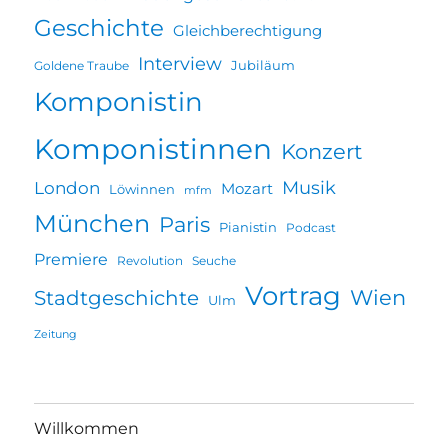
Geschichte
Gleichberechtigung
Interview
Jubiläum
Goldene Traube
Komponistin
Komponistinnen
Konzert
Musik
London
Mozart
Löwinnen
mfm
München
Paris
Pianistin
Podcast
Premiere
Revolution
Seuche
Vortrag
Wien
Stadtgeschichte
Ulm
Zeitung
Willkommen