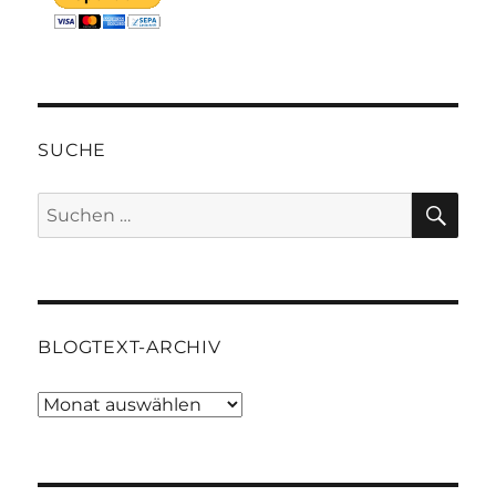
SUCHE
SU
Suchen
nach:
BLOGTEXT-ARCHIV
Blogtext-
Archiv