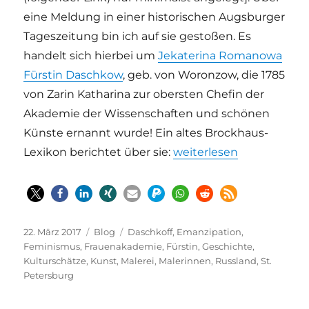
eine Meldung in
einer historischen Augsburger
Tageszeitung bin ich auf sie gestoßen. Es
handelt sich hierbei um
Jekaterina Romanowa
Fürstin Daschkow
, geb. von Woronzow, die 1785
von Zarin Katharina zur obersten Chefin der
Akademie der Wissenschaften und schönen
Künste ernannt wurde! Ein altes Brockhaus-
„Vergessene Kulturschät
Lexikon berichtet über sie:
weiterlesen
Veröffentlicht
Kategorien
Schlagwörter
22. März 2017
Blog
Daschkoff
,
Emanzipation
,
am
Feminismus
,
Frauenakademie
,
Fürstin
,
Geschichte
,
Kulturschätze
,
Kunst
,
Malerei
,
Malerinnen
,
Russland
,
St.
Petersburg