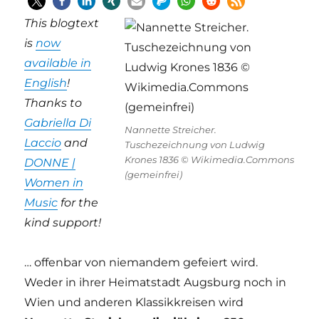
This blogtext
is
now
available in
English
!
Thanks to
Gabriella Di
Nannette Streicher.
Laccio
and
Tuschezeichnung von Ludwig
Krones 1836 © Wikimedia.Commons
DONNE |
(gemeinfrei)
Women in
Music
for the
kind support!
… offenbar von niemandem gefeiert wird.
Weder in ihrer Heimatstadt Augsburg noch in
Wien und anderen Klassikkreisen wird