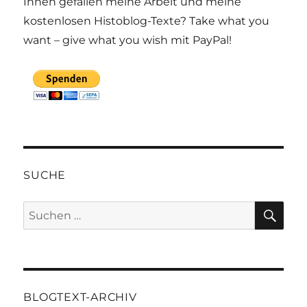
Ihnen gefallen meine Arbeit und meine
kostenlosen Histoblog-Texte? Take what you
want – give what you wish mit PayPal!
SUCHE
SU
Suchen
nach:
BLOGTEXT-ARCHIV