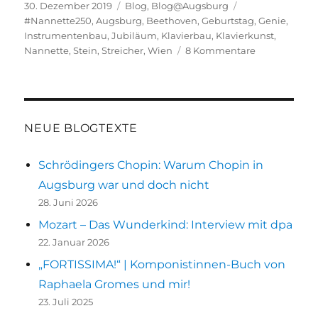
Veröffentlicht
Kategorien
Schlagwörter
30. Dezember 2019
Blog
,
Blog@Augsburg
am
#Nannette250
,
Augsburg
,
Beethoven
,
Geburtstag
,
Genie
,
Instrumentenbau
,
Jubiläum
,
Klavierbau
,
Klavierkunst
,
zu
Nannette
,
Stein
,
Streicher
,
Wien
8 Kommentare
Nannette
Streicher
–
die
Frau,
NEUE BLOGTEXTE
die
zweimal
Schrödingers Chopin: Warum Chopin in
feiern
Augsburg war und doch nicht
könnte,
aber…
28. Juni 2026
Mozart – Das Wunderkind: Interview mit dpa
22. Januar 2026
„FORTISSIMA!“ | Komponistinnen-Buch von
Raphaela Gromes und mir!
23. Juli 2025