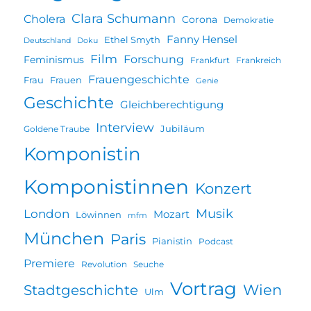
Clara Schumann
Cholera
Corona
Demokratie
Fanny Hensel
Ethel Smyth
Deutschland
Doku
Film
Forschung
Feminismus
Frankfurt
Frankreich
Frauengeschichte
Frau
Frauen
Genie
Geschichte
Gleichberechtigung
Interview
Jubiläum
Goldene Traube
Komponistin
Komponistinnen
Konzert
Musik
London
Mozart
Löwinnen
mfm
München
Paris
Pianistin
Podcast
Premiere
Revolution
Seuche
Vortrag
Wien
Stadtgeschichte
Ulm