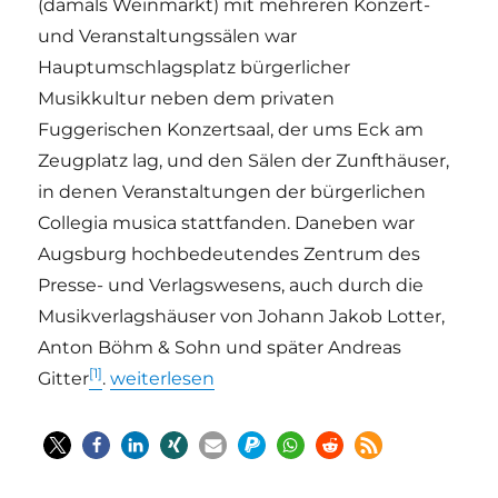
(damals Weinmarkt) mit mehreren Konzert-
und Veranstaltungssälen war
Hauptumschlagsplatz bürgerlicher
Musikkultur neben dem privaten
Fuggerischen Konzertsaal, der ums Eck am
Zeugplatz lag, und den Sälen der Zunfthäuser,
in denen Veranstaltungen der bürgerlichen
Collegia musica stattfanden. Daneben war
Augsburg hochbedeutendes Zentrum des
Presse- und Verlagswesens, auch durch die
Musikverlagshäuser von Johann Jakob Lotter,
Anton Böhm & Sohn und später Andreas
[1]
„Nannette Streicher – die Frau, die zweimal 
Gitter
.
weiterlesen