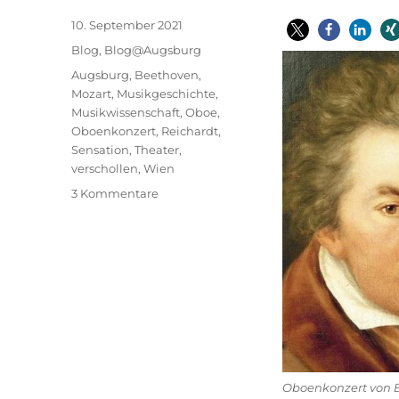
Veröffentlicht
10. September 2021
am
Kategorien
Blog
,
Blog@Augsburg
Schlagwörter
Augsburg
,
Beethoven
,
Mozart
,
Musikgeschichte
,
Musikwissenschaft
,
Oboe
,
Oboenkonzert
,
Reichardt
,
Sensation
,
Theater
,
verschollen
,
Wien
zu
3 Kommentare
Beethovens
&
Mozarts
verschollenes
Oboenkonzert
–
Spur
in
Augsburg
Oboenkonzert von B