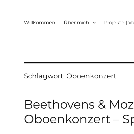
Willkommen
Über mich
Projekte | V
Schlagwort:
Oboenkonzert
Beethovens & Moza
Oboenkonzert – S