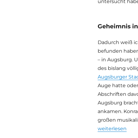
untersucht habe
Geheimnis in
Dadurch weiß ich
befunden haben. 
– in Augsburg.
des bislang völ
Augsburger Sta
Auge hatte oder
Abschriften dav
Augsburg bracht
ankamen. Konrad
großen musikali
„Beethovens & M
weiterlesen