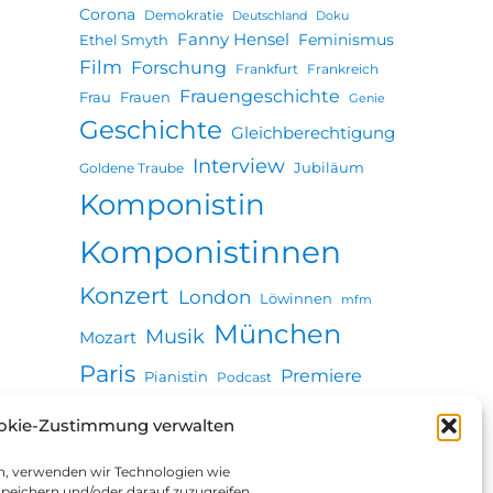
Corona
Demokratie
Deutschland
Doku
Fanny Hensel
Feminismus
Ethel Smyth
Film
Forschung
Frankfurt
Frankreich
Frauengeschichte
Frau
Frauen
Genie
Geschichte
Gleichberechtigung
Interview
Jubiläum
Goldene Traube
Komponistin
Komponistinnen
Konzert
London
Löwinnen
mfm
München
Musik
Mozart
Paris
Premiere
Pianistin
Podcast
Revolution
Seuche
okie-Zustimmung verwalten
Stadtgeschichte
Ulm
Vortrag
Wien
en, verwenden wir Technologien wie
Zeitung
peichern und/oder darauf zuzugreifen.