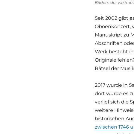
Bildern der wikime
Seit 2002 gibt 
Oboenkonzert, v
Manuskript zu M
Abschriften oder
Werk besteht imm
Originale fehle
Rätsel der Musi
2017 wurde in S
dort wurde es z
verlief sich die
weitere Hinweis
historischen Au
zwischen 1746 u