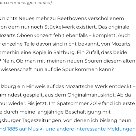
dia.commons (gemeinfrei)
es nichts Neues mehr zu Beethovens verschollenem
on dem nur noch Stückelwerk existiert. Das originale
ozarts Oboenkonzert fehlt ebenfalls – komplett. Auch
 einzelne Teile davon sind nicht bekannt, von Mozarts
erhin eine Kopie in Salzburg. Ein Zufall, dass beide
n? Nein. Ob man mit meinen neuen Spuren diesem alten
kwissenschaft nun auf die Spur kommen kann?
alzburg ein Hinweis auf das Mozartsche Werk entdeckt –
umindest gespielt, aus dem Originalmanuskript. Ab da
 Spur wieder. Bis jetzt. Im Spätsommer 2019 fand ich erste
e durch meine langjährige Beschäftigung mit
gsburger Tageszeitungen, von denen ich bislang neun
nd 1885 auf Musik- und andere interessante Meldungen