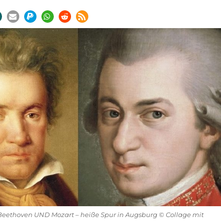
eethoven UND Mozart – heiße Spur in Augsburg © Collage mit