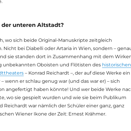
.
 der unteren Altstadt?
, wo sich beide Original-Manuskripte zeitgleich
Nicht bei Diabelli oder Artaria in Wien, sondern – gena
 Und sie standen dort in Zusammenhang mit dem Wirke
lig unbekannten Oboisten und Flötisten des
historischen
dttheaters
– Konrad Reichardt –, der auf diese Werke ein
 – wenn er schlau genug war (und das war er) – sich
on angefertigt haben könnte! Und wer beide Werke na
e, wo sie gespielt wurden und wie sie beim Publikum
 Reichardt war nämlich der Schüler einer ganz, ganz
schen Wiener Ikone der Zeit: Ernest Krähmer.
ozarts verschollenes Oboenkonzert – Spur in Augsburg