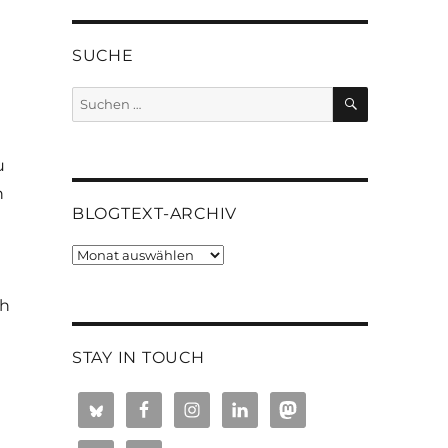
SUCHE
SUCHEN
Suchen
nach:
u
n
BLOGTEXT-ARCHIV
Blogtext-
Archiv
ch
STAY IN TOUCH
“