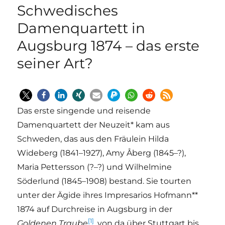
Schwedisches
Damenquartett in
Augsburg 1874 – das erste
seiner Art?
Das erste singende und reisende
Damenquartett der Neuzeit* kam aus
Schweden, das aus den Fräulein Hilda
Wideberg (1841–1927), Amy Åberg (1845–?),
Maria Pettersson (?–?) und Wilhelmine
Söderlund (1845–1908) bestand. Sie tourten
unter der Ägide ihres Impresarios Hofmann**
1874 auf Durchreise in Augsburg in der
[1]
Goldenen Traube
, von da über Stuttgart bis