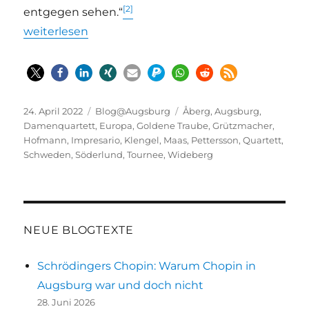
[2]
entgegen sehen.“
„Schwedisches Damenquartett in Augsburg 1874 – da
weiterlesen
Veröffentlicht
Kategorien
Schlagwörter
24. April 2022
Blog@Augsburg
Åberg
,
Augsburg
,
am
Damenquartett
,
Europa
,
Goldene Traube
,
Grützmacher
,
Hofmann
,
Impresario
,
Klengel
,
Maas
,
Pettersson
,
Quartett
,
Schweden
,
Söderlund
,
Tournee
,
Wideberg
NEUE BLOGTEXTE
Schrödingers Chopin: Warum Chopin in
Augsburg war und doch nicht
28. Juni 2026