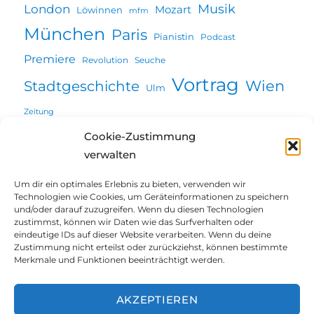
Musik
London
Mozart
Löwinnen
mfm
München
Paris
Pianistin
Podcast
Premiere
Revolution
Seuche
Vortrag
Wien
Stadtgeschichte
Ulm
Zeitung
Cookie-Zustimmung
verwalten
Willkommen
Um dir ein optimales Erlebnis zu bieten, verwenden wir
Technologien wie Cookies, um Geräteinformationen zu speichern
Unterme
und/oder darauf zuzugreifen. Wenn du diesen Technologien
Über mich
öffnen
zustimmst, können wir Daten wie das Surfverhalten oder
eindeutige IDs auf dieser Website verarbeiten. Wenn du deine
Unterme
Projekte | Vorträge
Zustimmung nicht erteilst oder zurückziehst, können bestimmte
öffnen
Merkmale und Funktionen beeinträchtigt werden.
Blog
AKZEPTIEREN