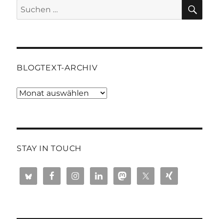
SU
Suchen
nach:
BLOGTEXT-ARCHIV
Blogtext-
Archiv
STAY IN TOUCH