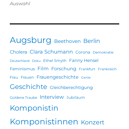
Auswahl
Augsburg
Berlin
Beethoven
Clara Schumann
Cholera
Corona
Demokratie
Fanny Hensel
Ethel Smyth
Deutschland
Doku
Film
Forschung
Feminismus
Frankfurt
Frankreich
Frauengeschichte
Frau
Frauen
Genie
Geschichte
Gleichberechtigung
Interview
Jubiläum
Goldene Traube
Komponistin
Komponistinnen
Konzert