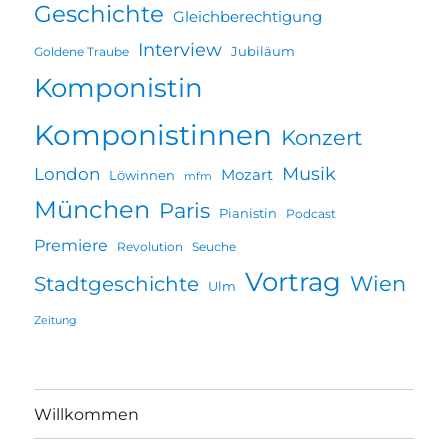
Geschichte
Gleichberechtigung
Interview
Jubiläum
Goldene Traube
Komponistin
Komponistinnen
Konzert
Musik
London
Mozart
Löwinnen
mfm
München
Paris
Pianistin
Podcast
Premiere
Revolution
Seuche
Vortrag
Wien
Stadtgeschichte
Ulm
Zeitung
Willkommen