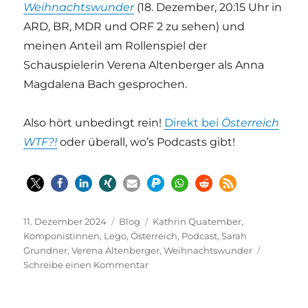
Weihnachtswunder
(18. Dezember, 20:15 Uhr in
ARD, BR, MDR und ORF 2 zu sehen) und
meinen Anteil am Rollenspiel der
Schauspielerin Verena Altenberger als Anna
Magdalena Bach gesprochen.
Also hört unbedingt rein!
Direkt bei
Österreich
WTF?!
oder überall, wo’s Podcasts gibt!
Veröffentlicht
Kategorien
Schlagwörter
11. Dezember 2024
Blog
Kathrin Quatember
,
am
Komponistinnen
,
Lego
,
Österreich
,
Podcast
,
Sarah
Grundner
,
Verena Altenberger
,
Weihnachtswunder
zu
Schreibe einen Kommentar
Als
Gast
bei