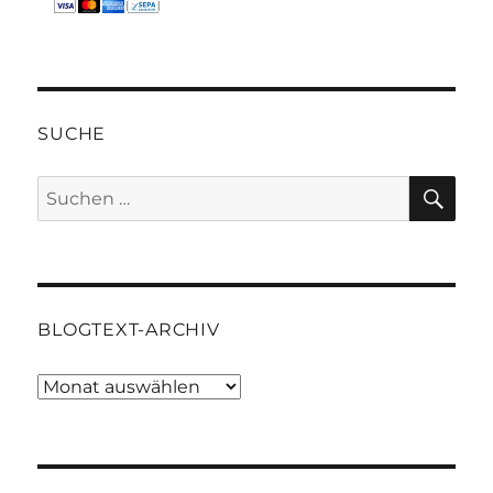
SUCHE
SU
Suchen
nach:
BLOGTEXT-ARCHIV
Blogtext-
Archiv