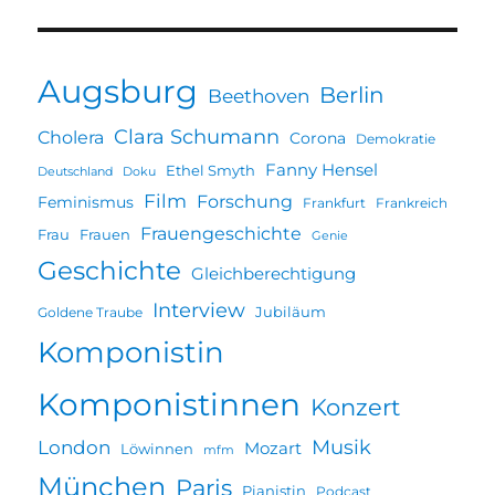
Augsburg
Berlin
Beethoven
Clara Schumann
Cholera
Corona
Demokratie
Fanny Hensel
Ethel Smyth
Deutschland
Doku
Film
Forschung
Feminismus
Frankfurt
Frankreich
Frauengeschichte
Frau
Frauen
Genie
Geschichte
Gleichberechtigung
Interview
Jubiläum
Goldene Traube
Komponistin
Komponistinnen
Konzert
Musik
London
Mozart
Löwinnen
mfm
München
Paris
Pianistin
Podcast