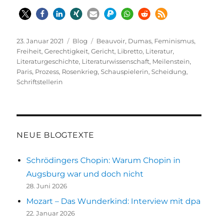
Veröffentlicht
Kategorien
Schlagwörter
23. Januar 2021
Blog
Beauvoir
,
Dumas
,
Feminismus
,
am
Freiheit
,
Gerechtigkeit
,
Gericht
,
Libretto
,
Literatur
,
Literaturgeschichte
,
Literaturwissenschaft
,
Meilenstein
,
Paris
,
Prozess
,
Rosenkrieg
,
Schauspielerin
,
Scheidung
,
Schriftstellerin
NEUE BLOGTEXTE
Schrödingers Chopin: Warum Chopin in
Augsburg war und doch nicht
28. Juni 2026
Mozart – Das Wunderkind: Interview mit dpa
22. Januar 2026