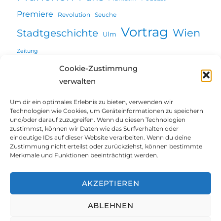
Premiere
Revolution
Seuche
Vortrag
Wien
Stadtgeschichte
Ulm
Zeitung
Cookie-Zustimmung
verwalten
Willkommen
Um dir ein optimales Erlebnis zu bieten, verwenden wir
Technologien wie Cookies, um Geräteinformationen zu speichern
Unterme
und/oder darauf zuzugreifen. Wenn du diesen Technologien
Über mich
öffnen
zustimmst, können wir Daten wie das Surfverhalten oder
eindeutige IDs auf dieser Website verarbeiten. Wenn du deine
Unterme
Projekte | Vorträge
Zustimmung nicht erteilst oder zurückziehst, können bestimmte
öffnen
Merkmale und Funktionen beeinträchtigt werden.
Blog
AKZEPTIEREN
Blog@Augsburg
ABLEHNEN
Kontakt | Impressum | Datenschutz