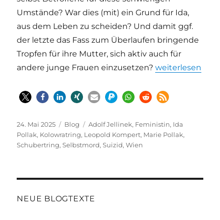
Umstände? War dies (mit) ein Grund für Ida,
aus dem Leben zu scheiden? Und damit ggf.
der letzte das Fass zum Überlaufen bringende
Tropfen für ihre Mutter, sich aktiv auch für
„Der Suizid der 
andere junge Frauen einzusetzen?
weiterlesen
Veröffentlicht
Kategorien
Schlagwörter
24. Mai 2025
Blog
Adolf Jellinek
,
Feministin
,
Ida
am
Pollak
,
Kolowratring
,
Leopold Kompert
,
Marie Pollak
,
Schubertring
,
Selbstmord
,
Suizid
,
Wien
NEUE BLOGTEXTE