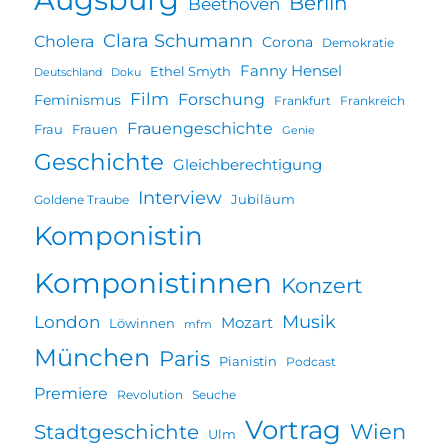
Berlin
Beethoven
Clara Schumann
Cholera
Corona
Demokratie
Fanny Hensel
Ethel Smyth
Deutschland
Doku
Film
Forschung
Feminismus
Frankfurt
Frankreich
Frauengeschichte
Frau
Frauen
Genie
Geschichte
Gleichberechtigung
Interview
Jubiläum
Goldene Traube
Komponistin
Komponistinnen
Konzert
Musik
London
Mozart
Löwinnen
mfm
München
Paris
Pianistin
Podcast
Premiere
Revolution
Seuche
Vortrag
Wien
Stadtgeschichte
Ulm