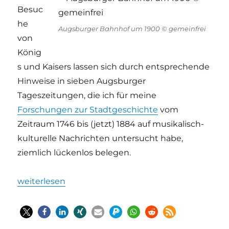
Besuc
he
Augsburger Bahnhof um 1900 © gemeinfrei
von
König
s und Kaisers lassen sich durch entsprechende
Hinweise in sieben Augsburger
Tageszeitungen, die ich für meine
Forschungen zur Stadtgeschichte
vom
Zeitraum 1746 bis (jetzt) 1884 auf musikalisch-
kulturelle Nachrichten untersucht habe,
ziemlich lückenlos belegen.
„Richard Wagner – Kissen-Eklat in Augsburg 1864“
weiterlesen