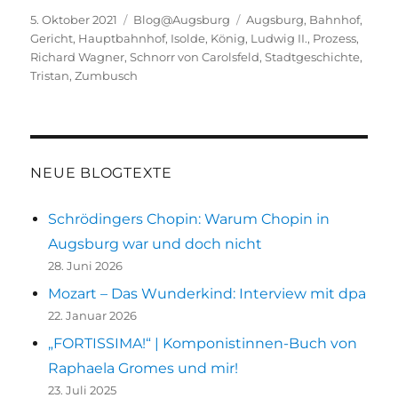
Veröffentlicht
Kategorien
Schlagwörter
5. Oktober 2021
Blog@Augsburg
Augsburg
,
Bahnhof
,
am
Gericht
,
Hauptbahnhof
,
Isolde
,
König
,
Ludwig II.
,
Prozess
,
Richard Wagner
,
Schnorr von Carolsfeld
,
Stadtgeschichte
,
Tristan
,
Zumbusch
NEUE BLOGTEXTE
Schrödingers Chopin: Warum Chopin in
Augsburg war und doch nicht
28. Juni 2026
Mozart – Das Wunderkind: Interview mit dpa
22. Januar 2026
„FORTISSIMA!“ | Komponistinnen-Buch von
Raphaela Gromes und mir!
23. Juli 2025