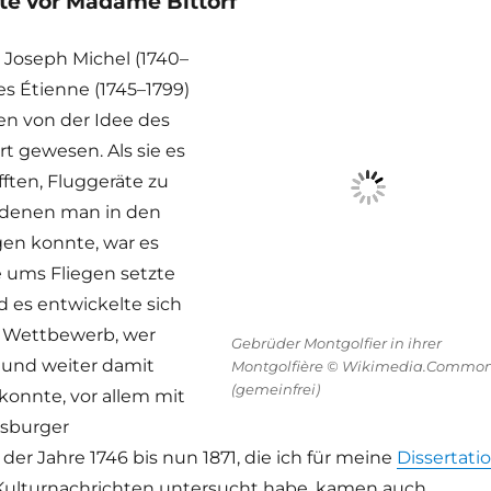
te vor Madame Bittorf
 Joseph Michel (1740–
es Étienne (1745–1799)
n von der Idee des
rt gewesen. Als sie es
fften, Fluggeräte zu
 denen man in den
en konnte, war es
e ums Fliegen setzte
d es entwickelte sich
r Wettbewerb, wer
Gebrüder Montgolfier in ihrer
r und weiter damit
Montgolfière © Wikimedia.Commo
(gemeinfrei)
konnte, vor allem mit
gsburger
er Jahre 1746 bis nun 1871, die ich für meine
Dissertati
Kulturnachrichten untersucht habe, kamen auch