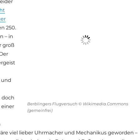
eider
ht
ger
en 250.
n – in
r groß
Der
rgeist
e und
 doch
Berblingers Flugversuch © Wikimedia.Commons
 einer
(gemeinfrei)
m
wäre viel lieber Uhrmacher und Mechanikus geworden –