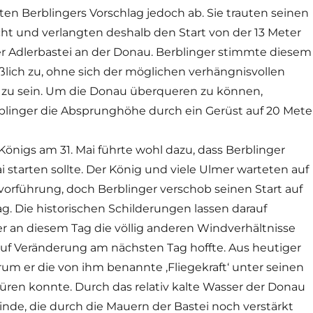
en Berblingers Vorschlag jedoch ab. Sie trauten seinen
ht und verlangten deshalb den Start von der 13 Meter
 Adlerbastei an der Donau. Berblinger stimmte diesem
eßlich zu, ohne sich der möglichen verhängnisvollen
 zu sein. Um die Donau überqueren zu können,
blinger die Absprunghöhe durch ein Gerüst auf 20 Meter
Königs am 31. Mai führte wohl dazu, dass Berblinger
 starten sollte. Der König und viele Ulmer warteten auf
vorführung, doch Berblinger verschob seinen Start auf
g. Die historischen Schilderungen lassen darauf
er an diesem Tag die völlig anderen Windverhältnisse
f Veränderung am nächsten Tag hoffte. Aus heutiger
warum er die von ihm benannte ‚Fliegekraft‘ unter seinen
püren konnte. Durch das relativ kalte Wasser der Donau
inde, die durch die Mauern der Bastei noch verstärkt