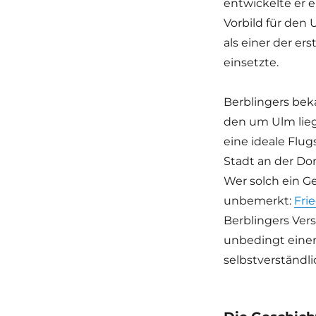
entwickelte er 
Vorbild für den
als einer der e
einsetzte.
Berblingers beka
den um Ulm lie
eine ideale Flug
Stadt an der Do
Wer solch ein Ge
unbemerkt:
Fri
Berblingers Ve
unbedingt einen
selbstverständli