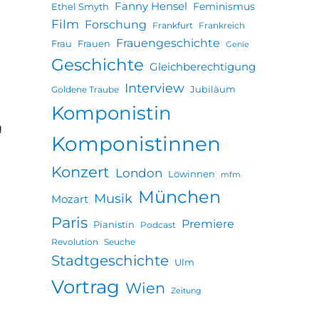
Fanny Hensel
Feminismus
Ethel Smyth
Film
Forschung
Frankfurt
Frankreich
Frauengeschichte
Frau
Frauen
Genie
Geschichte
Gleichberechtigung
Interview
Jubiläum
Goldene Traube
Komponistin
g
Komponistinnen
Konzert
London
Löwinnen
mfm
München
Musik
Mozart
Paris
Premiere
Pianistin
Podcast
Revolution
Seuche
Stadtgeschichte
Ulm
Vortrag
Wien
Zeitung