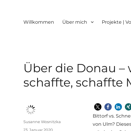
Willkommen
Über mich
Projekte | V
Über die Donau – 
schaffte, schaffte
Bittorf vs. Schne
Autor
Susanne Wosnitzka
von Ulm? Dieses
Veröffentlicht
23. Januar 2020