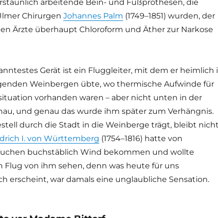
erstaunlich arbeitende Bein- und Fußprothesen, die
 Ulmer Chirurgen
Johannes Palm
(1749–1851) wurden, der
rsten Ärzte überhaupt Chloroform und Äther zur Narkose
nntestes Gerät ist ein Fluggleiter, mit dem er heimlich 
genden Weinbergen übte, wo thermische Aufwinde für
situation vorhanden waren – aber nicht unten in der
nau, und genau das wurde ihm später zum Verhängnis.
stell durch die Stadt in die Weinberge trägt, bleibt nich
edrich I. von Württemberg
(1754–1816) hatte von
rsuchen buchstäblich Wind bekommen und wollte
 Flug von ihm sehen, denn was heute für uns
ch erscheint, war damals eine unglaubliche Sensation.