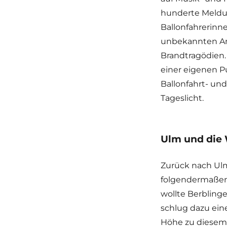
hunderte Meldun
Ballonfahrerinn
unbekannten An
Brandtragödien.
einer eigenen P
Ballonfahrt- un
Tageslicht.
Ulm und die 
Zurück nach Ulm
folgendermaßen 
wollte Berblinge
schlug dazu ein
Höhe zu diesem 