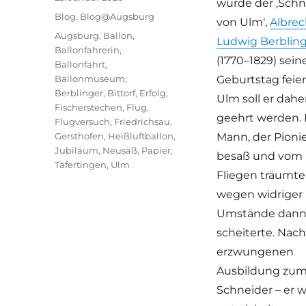
würde der ‚Schn
am
Kategorien
Blog
,
Blog@Augsburg
von Ulm‘,
Albrec
Schlagwörter
Augsburg
,
Ballon
,
Ludwig Berblin
Ballonfahrerin
,
(1770–1829) sein
Ballonfahrt
,
Ballonmuseum
,
Geburtstag feier
Berblinger
,
Bittorf
,
Erfolg
,
Ulm soll er dahe
Fischerstechen
,
Flug
,
geehrt werden. 
Flugversuch
,
Friedrichsau
,
Gersthofen
,
Heißluftballon
,
Mann, der Pionie
Jubiläum
,
Neusäß
,
Papier
,
besaß und vom
Täfertingen
,
Ulm
Fliegen träumt
wegen widriger
Umstände dann
scheiterte. Nach
erzwungenen
Ausbildung zu
Schneider – er 