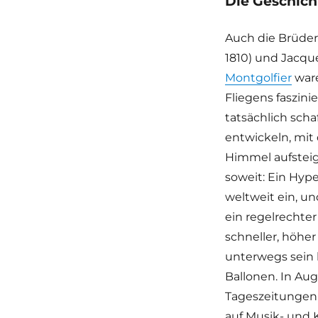
Die Geschich
Auch die Brüder
1810) und Jacqu
Montgolfier
ware
Fliegens faszinie
tatsächlich scha
entwickeln, mit
Himmel aufsteig
soweit: Ein Hyp
weltweit ein, un
ein regelrechte
schneller, höhe
unterwegs sein 
Ballonen. In Au
Tageszeitungen d
auf Musik- und 