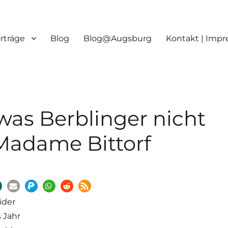
orträge
Blog
Blog@Augsburg
Kontakt | Imp
was Berblinger nicht
 Madame Bittorf
ider
 Jahr