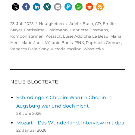
Veröffentlicht
Kategorien
Schlagwörter
23. Juli 2025
Neuigkeiten
Adele
,
Buch
,
CD
,
Emilie
am
Mayer
,
Fortissima
,
Goldmann
,
Henriette Bosmans
,
Komponistinnen
,
Kossack
,
Luise Adolpha Le Beau
,
Maria
Herz
,
Marie Jaell
,
Mélanie Bonis
,
P!NK
,
Raphaela Gromes
,
Rebecca Dale
,
Sony
,
Victoria Yagling
,
Wosnitzka
NEUE BLOGTEXTE
Schrödingers Chopin: Warum Chopin in
Augsburg war und doch nicht
28. Juni 2026
Mozart – Das Wunderkind: Interview mit dpa
22. Januar 2026