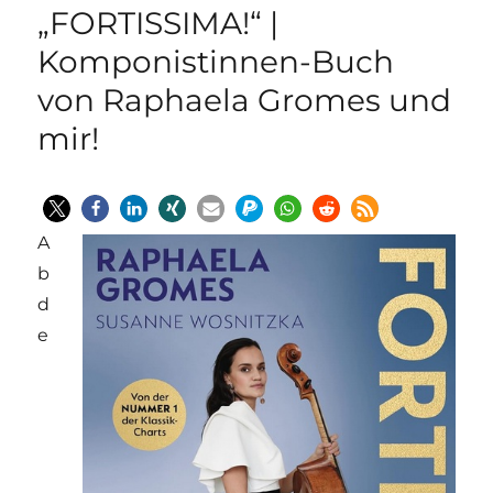
„FORTISSIMA!“ |
Komponistinnen-Buch
von Raphaela Gromes und
mir!
A
b
d
e