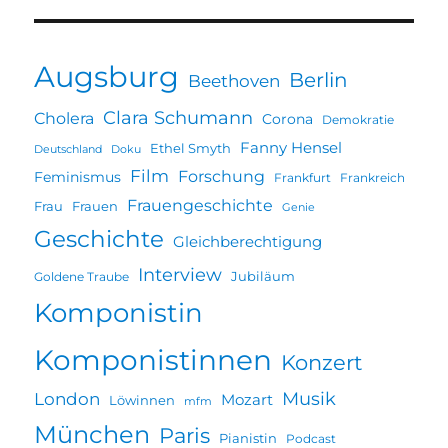
Augsburg
Berlin
Beethoven
Clara Schumann
Cholera
Corona
Demokratie
Fanny Hensel
Ethel Smyth
Deutschland
Doku
Film
Forschung
Feminismus
Frankfurt
Frankreich
Frauengeschichte
Frau
Frauen
Genie
Geschichte
Gleichberechtigung
Interview
Jubiläum
Goldene Traube
Komponistin
Komponistinnen
Konzert
Musik
London
Mozart
Löwinnen
mfm
München
Paris
Pianistin
Podcast