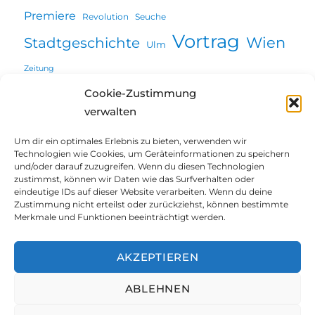
Premiere
Revolution
Seuche
Vortrag
Wien
Stadtgeschichte
Ulm
Zeitung
Cookie-Zustimmung
verwalten
Willkommen
Um dir ein optimales Erlebnis zu bieten, verwenden wir
Technologien wie Cookies, um Geräteinformationen zu speichern
Unterme
und/oder darauf zuzugreifen. Wenn du diesen Technologien
Über mich
öffnen
zustimmst, können wir Daten wie das Surfverhalten oder
eindeutige IDs auf dieser Website verarbeiten. Wenn du deine
Unterme
Projekte | Vorträge
Zustimmung nicht erteilst oder zurückziehst, können bestimmte
öffnen
Merkmale und Funktionen beeinträchtigt werden.
Blog
AKZEPTIEREN
Blog@Augsburg
ABLEHNEN
Kontakt | Impressum | Datenschutz