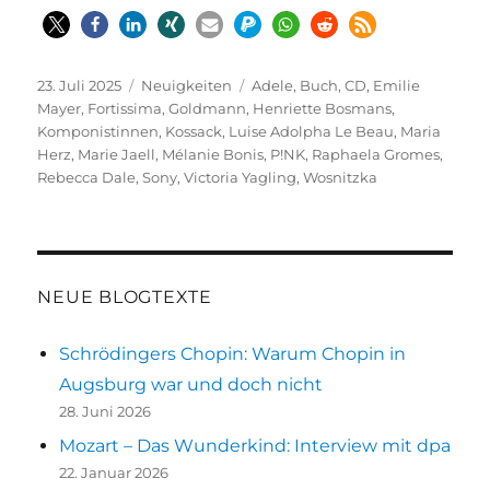
Veröffentlicht
Kategorien
Schlagwörter
23. Juli 2025
Neuigkeiten
Adele
,
Buch
,
CD
,
Emilie
am
Mayer
,
Fortissima
,
Goldmann
,
Henriette Bosmans
,
Komponistinnen
,
Kossack
,
Luise Adolpha Le Beau
,
Maria
Herz
,
Marie Jaell
,
Mélanie Bonis
,
P!NK
,
Raphaela Gromes
,
Rebecca Dale
,
Sony
,
Victoria Yagling
,
Wosnitzka
NEUE BLOGTEXTE
Schrödingers Chopin: Warum Chopin in
Augsburg war und doch nicht
28. Juni 2026
Mozart – Das Wunderkind: Interview mit dpa
22. Januar 2026