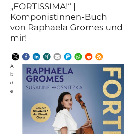
„FORTISSIMA!“ |
Komponistinnen-Buch
von Raphaela Gromes und
mir!
A
b
d
e