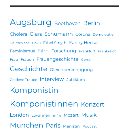
Augsburg
Berlin
Beethoven
Clara Schumann
Cholera
Corona
Demokratie
Fanny Hensel
Ethel Smyth
Deutschland
Doku
Film
Forschung
Feminismus
Frankfurt
Frankreich
Frauengeschichte
Frau
Frauen
Genie
Geschichte
Gleichberechtigung
Interview
Jubiläum
Goldene Traube
Komponistin
Komponistinnen
Konzert
Musik
London
Mozart
Löwinnen
mfm
München
Paris
Pianistin
Podcast