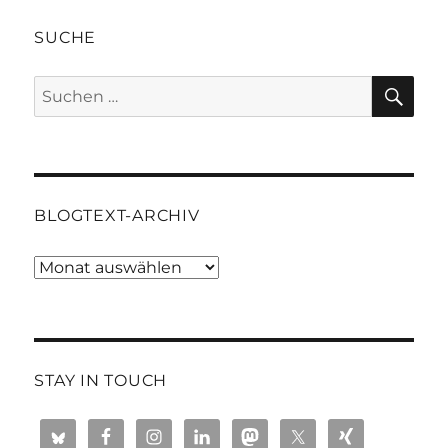
SUCHE
SU
Suchen
nach:
BLOGTEXT-ARCHIV
Blogtext-
Archiv
STAY IN TOUCH