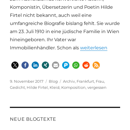
Komponistin, Übersetzerin und Poetin Hilde
Firtel nicht bekannt, auch weil eine
umfangreiche Biografie bislang fehlt. Sie wurde
am 23. Juli 1910 in eine jüdische Familie in Wien
hineingeboren. Ihr Vater war
„Hilde Firtels blaues K
Immobilienhändler. Schon als
weiterlesen
Veröffentlicht
Kategorien
Schlagwörter
9. November 2017
Blog
Archiv
,
Frankfurt
,
Frau
,
am
Gedicht
,
Hilde Firtel
,
Kleid
,
Komposition
,
vergessen
NEUE BLOGTEXTE