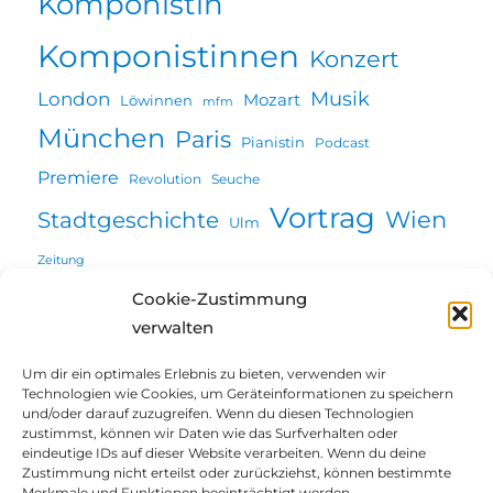
Komponistin
Komponistinnen
Konzert
Musik
London
Mozart
Löwinnen
mfm
München
Paris
Pianistin
Podcast
Premiere
Revolution
Seuche
Vortrag
Wien
Stadtgeschichte
Ulm
Zeitung
Cookie-Zustimmung
verwalten
Willkommen
Um dir ein optimales Erlebnis zu bieten, verwenden wir
Technologien wie Cookies, um Geräteinformationen zu speichern
Unterme
und/oder darauf zuzugreifen. Wenn du diesen Technologien
Über mich
öffnen
zustimmst, können wir Daten wie das Surfverhalten oder
eindeutige IDs auf dieser Website verarbeiten. Wenn du deine
Unterme
Projekte | Vorträge
Zustimmung nicht erteilst oder zurückziehst, können bestimmte
öffnen
Merkmale und Funktionen beeinträchtigt werden.