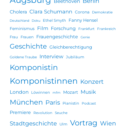
Berlin
Beethoven
Clara Schumann
Cholera
Corona
Demokratie
Fanny Hensel
Ethel Smyth
Deutschland
Doku
Film
Forschung
Feminismus
Frankfurt
Frankreich
Frauengeschichte
Frau
Frauen
Genie
Geschichte
Gleichberechtigung
Interview
Jubiläum
Goldene Traube
Komponistin
Komponistinnen
Konzert
Musik
London
Mozart
Löwinnen
mfm
München
Paris
Pianistin
Podcast
Premiere
Revolution
Seuche
Vortrag
Wien
Stadtgeschichte
Ulm