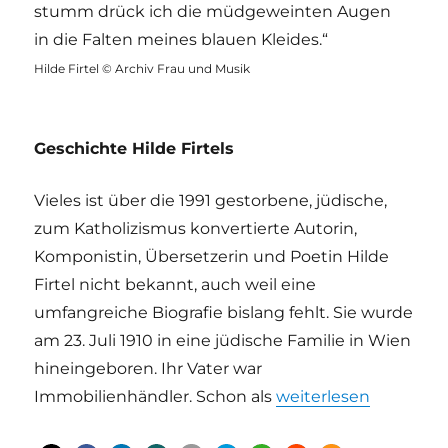
stumm drück ich die müdgeweinten Augen
in die Falten meines blauen Kleides.“
Hilde Firtel © Archiv Frau und Musik
Geschichte Hilde Firtels
Vieles ist über die 1991 gestorbene, jüdische,
zum Katholizismus konvertierte Autorin,
Komponistin, Übersetzerin und Poetin Hilde
Firtel nicht bekannt, auch weil eine
umfangreiche Biografie bislang fehlt. Sie wurde
am 23. Juli 1910 in eine jüdische Familie in Wien
hineingeboren. Ihr Vater war
„Hilde Firtels blaues K
Immobilienhändler. Schon als
weiterlesen