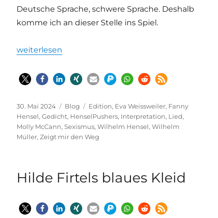
Deutsche Sprache, schwere Sprache. Deshalb
komme ich an dieser Stelle ins Spiel.
„Fanny Hensel – Antisexistin“
weiterlesen
Veröffentlicht
Kategorien
Schlagwörter
30. Mai 2024
Blog
Edition
,
Eva Weissweiler
,
Fanny
am
Hensel
,
Gedicht
,
HenselPushers
,
Interpretation
,
Lied
,
Molly McCann
,
Sexismus
,
Wilhelm Hensel
,
Wilhelm
Müller
,
Zeigt mir den Weg
Hilde Firtels blaues Kleid