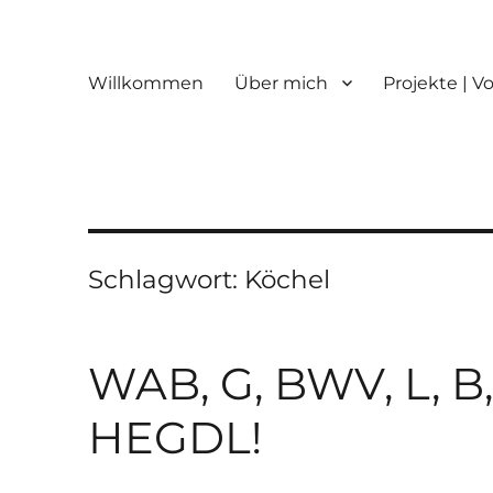
Willkommen
Über mich
Projekte | V
Schlagwort:
Köchel
WAB, G, BWV, L, B
HEGDL!