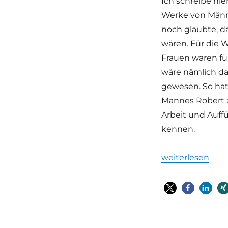
Ich schreibe hie
Werke von Männe
noch glaubte, d
wären. Für die W
Frauen waren fü
wäre nämlich da
gewesen. So hat
Mannes Robert 
Arbeit und Auff
kennen.
„WAB, G, BWV, L
weiterlesen