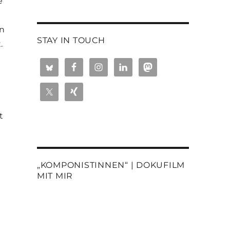
e
en
STAY IN TOUCH
.
t
„KOMPONISTINNEN“ | DOKUFILM
MIT MIR