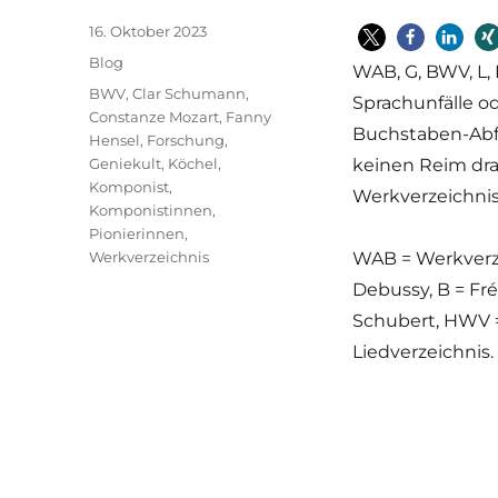
Veröffentlicht
16. Oktober 2023
am
Kategorien
Blog
WAB, G, BWV, L,
Schlagwörter
BWV
,
Clar Schumann
,
Sprachunfälle o
Constanze Mozart
,
Fanny
Buchstaben-Abfo
Hensel
,
Forschung
,
Geniekult
,
Köchel
,
keinen Reim dr
Komponist
,
Werkverzeichnis
Komponistinnen
,
Pionierinnen
,
Werkverzeichnis
WAB = Werkverze
Debussy, B = Fré
Schubert, HWV =
Liedverzeichnis.