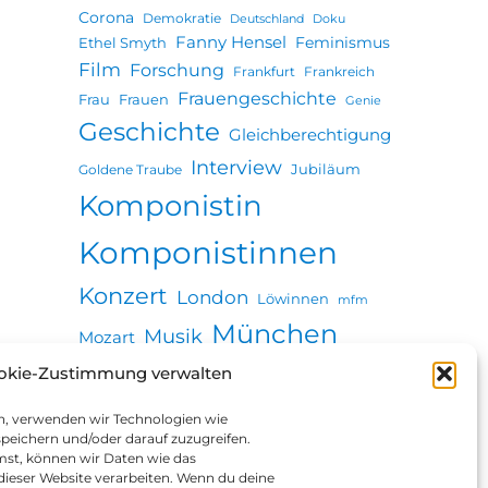
Corona
Demokratie
Deutschland
Doku
Fanny Hensel
Feminismus
Ethel Smyth
Film
Forschung
Frankfurt
Frankreich
Frauengeschichte
Frau
Frauen
Genie
Geschichte
Gleichberechtigung
Interview
Jubiläum
Goldene Traube
Komponistin
Komponistinnen
Konzert
London
Löwinnen
mfm
München
Musik
Mozart
Paris
okie-Zustimmung verwalten
Premiere
Pianistin
Podcast
Revolution
Seuche
en, verwenden wir Technologien wie
Stadtgeschichte
Ulm
peichern und/oder darauf zuzugreifen.
st, können wir Daten wie das
Vortrag
Wien
 dieser Website verarbeiten. Wenn du deine
Zeitung