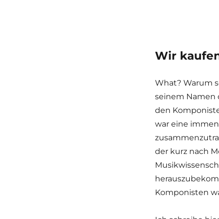
Wir kaufen
What? Warum sol
seinem Namen d
den Komponisten
war eine immens
zusammenzutrag
der kurz nach Mo
Musikwissenscha
herauszubekomme
Komponisten wa