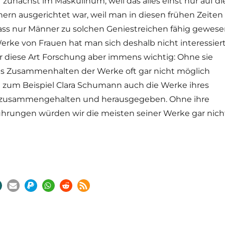
r zunächst im Maskulinum, weil das alles einst nur auf di
rn ausgerichtet war, weil man in diesen frühen Zeiten
ass nur Männer zu solchen Geniestreichen fähig gewes
erke von Frauen hat man sich deshalb nicht interessiert
r diese Art Forschung aber immens wichtig: Ohne sie
s Zusammenhalten der Werke oft gar nicht möglich
 zum Beispiel Clara Schumann auch die Werke ihres
zusammengehalten und herausgegeben. Ohne ihre
ührungen würden wir die meisten seiner Werke gar nich
, B, HWV, D, HWV & HLV – HEGDL!“