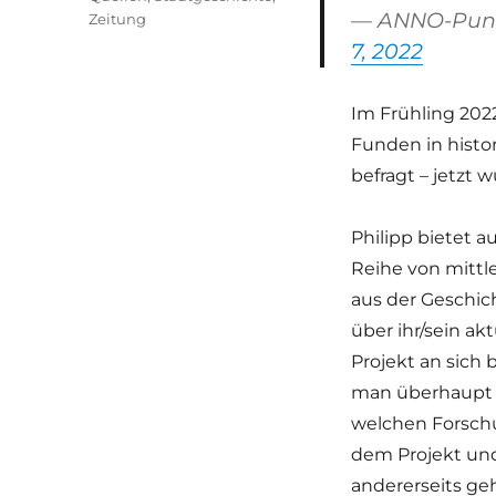
— ANNO-Pun
Zeitung
7, 2022
Im Frühling 2022
Funden in histo
befragt – jetzt w
Philipp bietet a
Reihe von mittl
aus der Geschich
über ihr/sein ak
Projekt an sich
man überhaupt 
welchen Forschu
dem Projekt und
andererseits ge