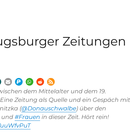
Augsburger Zeitungen
t
ischen dem Mittelalter und dem 19.
Eine Zeitung als Quelle und ein Gespäch mit
itzka (
@Donauschwalbe
) über den
b und
#Frauen
in dieser Zeit. Hört rein!
nVuuWfvPuT