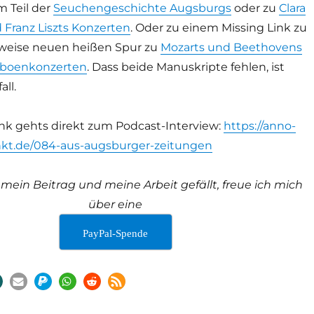
m Teil der
Seuchengeschichte Augsburgs
oder zu
Clara
Franz Liszts Konzerten
. Oder zu einem Missing Link zu
rweise neuen heißen Spur zu
Mozarts und Beethovens
Oboenkonzerten
. Dass beide Manuskripte fehlen, ist
ll.
nk gehts direkt zum Podcast-Interview:
https://anno-
t.de/084-aus-augsburger-zeitungen
ein Beitrag und meine Arbeit gefällt, freue ich mich
über eine
PayPal-Spende