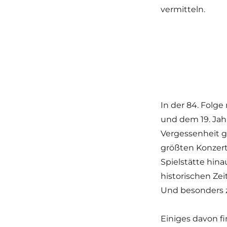
vermitteln.
In der 84. Folg
und dem 19. Jah
Vergessenheit ge
größten Konzerts
Spielstätte hina
historischen Ze
Und besonders 
Einiges davon f