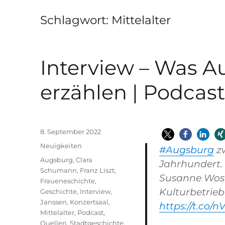
Schlagwort:
Mittelalter
Interview – Was 
erzählen | Podcas
Veröffentlicht
8. September 2022
am
Kategorien
Neuigkeiten
#Augsburg
zw
Schlagwörter
Augsburg
,
Clara
Jahrhundert. 
Schumann
,
Franz Liszt
,
Susanne Wosn
Fraueneschichte
,
Kulturbetrie
Geschichte
,
Interview
,
Janssen
,
Konzertsaal
,
https://t.co/
Mittelalter
,
Podcast
,
Quellen
,
Stadtgeschichte
,