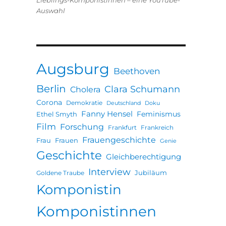
Lieblings-Komponistinnen – eine YouTube-
Auswahl
Augsburg
Beethoven
Berlin
Clara Schumann
Cholera
Corona
Demokratie
Deutschland
Doku
Fanny Hensel
Feminismus
Ethel Smyth
Film
Forschung
Frankfurt
Frankreich
Frauengeschichte
Frau
Frauen
Genie
Geschichte
Gleichberechtigung
Interview
Jubiläum
Goldene Traube
Komponistin
Komponistinnen